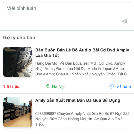
Gợi ý cho bạn
Bán Buôn Bán Lẻ Đồ Audio Bãi Cd Dvd Amply
Loa Giá Tốt
Hàng Bãi Mới Về Bán Equalizer, Md , Cd, Dvd, Amply
Nhật Amply Đức , Loa Nội Địa Mede In Japan &Amp;
Usa &Amp; Châu Âu Nhập Khẩu Nguyên Chiếc, Tất Cả
Đồ Audio Cửa Hàng Bán Ra Sử Dụng Hoàn Hảo, Có Giá
Tốt Cho Anh Em Lấy Số Lượng. Liên Hệ Tuân Địa Chỉ 3
1,5 triệu
Hà Nội
>1 năm
Amly Sản Xuất Nhật Bản Đã Qua Sử Dụng
0983698887 Chuyên Amply Nhật Giá Rẻ Số 67 Ngõ 225
Nguyễn Đức Cảnh,Hoàng Mai,Hn. Ae Qua Alo E Về
Tiếp.