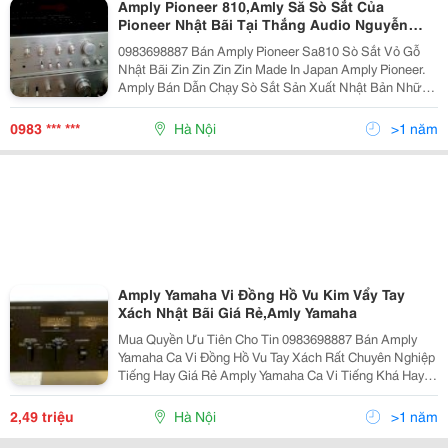
Amply Pioneer 810,Amly Să Sò Sắt Của
Pioneer Nhật Bãi Tại Thắng Audio Nguyễn
Đứccnh
0983698887 Bán Amply Pioneer Sa810 Sò Sắt Vỏ Gỗ
Nhật Bãi Zin Zin Zin Zin Made In Japan Amply Pioneer.
Amply Bán Dẫn Chạy Sò Sắt Sản Xuất Nhật Bản Những
Năm Thập Niên 70 Cho Âm Thanh Trung Thực. Âm Sắc
Tốt, Ghép Loa Âu Mỹ Rất Hay. Amply Pione
0983 *** ***
Hà Nội
>1 năm
Amply Yamaha Vi Đồng Hồ Vu Kim Vẩy Tay
Xách Nhật Bãi Giá Rẻ,Amly Yamaha
Mua Quyền Ưu Tiên Cho Tin 0983698887 Bán Amply
Yamaha Ca Vi Đồng Hồ Vu Tay Xách Rất Chuyên Nghiệp
Tiếng Hay Giá Rẻ Amply Yamaha Ca Vi Tiếng Khá Hay
Trong Tầm Tiền 2.5Tr. Đồng Hồ Vu Hoạt Động Tốt, Máy
Bãi Zin Đẹp, Tay Xách Đầ
2,49 triệu
Hà Nội
>1 năm