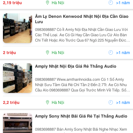
2,19 triệu
Hà Nội
>1 năm
Âm Ly Denon Kenwood Nhật Nội Địa Cần Giao
Lưu
0983698887 Có Ít Amly Nội Địa Nhật Cần Giao Lưu Với
Các Thể Loại. Ae Có Gì Hay Cần Giao Lưu Cứ Alo Bàn
Chi Tiết Hoặc Alo Trước Qua 67 Ngõ 225 Nguyễn Đức
Cảnh 0983698887 Amply Diatone 450,Bán Amly Nhật
Diatone
2 triệu
Hà Nội
>1 năm
Amply Nhật Nội Địa Giá Rẻ Thắng Audio
0983698887 Www.amthanhnoidia.com Có 1 Số Amly
Nhật Sưu Tầm Giá Rẻ Chỉ Tần 2 Đến 2.7Tr. Ae Có Nhu
Cầu Alo 0983698887 Qua Gọi Trước Mình Về Tiếp. Số
67 Ngõ 225 Phố Nguyễn Đức Cảnh ( Vuông Góc Với Phố
Trương Định ) Quận Hoàng Mai - Hà Nội
2,2 triệu
Hà Nội
>1 năm
Amply Sony Nhật Bãi Giá Rẻ Tại Thắng Audio
0983698887 Bán Amly Sony Nhật Bãi Nghe Nhạc Xem