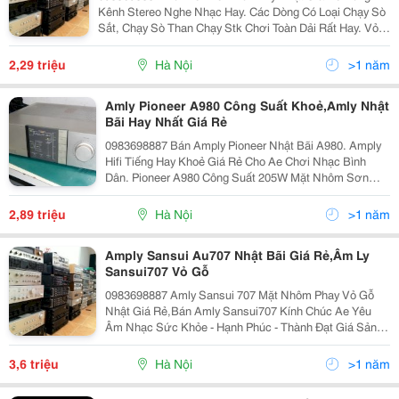
Kênh Stereo Nghe Nhạc Hay. Các Dòng Có Loại Chạy Sò
Sắt, Chạy Sò Than Chạy Stk Chơi Toàn Dải Rất Hay. Vỏ
Gỗ Có, Vỏ Sắt Có, Đồng Hồ Kim Đồng Hồ Tia 1 Số Dòng
Pioneer Cổ Có Liền Đài Đời Thiệu.
2,29 triệu
Hà Nội
>1 năm
Amly Pioneer A980 Công Suất Khoẻ,Amly Nhật
Bãi Hay Nhất Giá Rẻ
0983698887 Bán Amply Pioneer Nhật Bãi A980. Amply
Hifi Tiếng Hay Khoẻ Giá Rẻ Cho Ae Chơi Nhạc Bình
Dân. Pioneer A980 Công Suất 205W Mặt Nhôm Sơn
Tĩnh Điện Vàng Nhạt, Tản Nhiệt Xương Cá Cổ Điển
Tăng Hiệu Suất Cho Sò Công Suất. A980 Tiếng Cực
2,89 triệu
Hà Nội
>1 năm
Amply Sansui Au707 Nhật Bãi Giá Rẻ,Âm Ly
Sansui707 Vỏ Gỗ
0983698887 Amly Sansui 707 Mặt Nhôm Phay Vỏ Gỗ
Nhật Giá Rẻ,Bán Amly Sansui707 Kính Chúc Ae Yêu
Âm Nhạc Sức Khỏe - Hạnh Phúc - Thành Đạt Giá Sản
Phẩm Trên Web Để Ae Tham Khảo. Giá Có Thể Thay
Đổi, Tăng, Giảm Tùy Chất Lượng, Thờ
3,6 triệu
Hà Nội
>1 năm