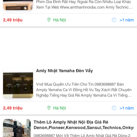
Phim Gia Đình Rất Hay. Ngoài Ra Còn Nhiều Loại Khác
Xem Tại Web Www.amthanhnoidia.com Amly Technics
Su4100,Bán Amly Technics4100 Phay Nhôm Nhật Bãi
Giá:
2,49 triệu
Hà Nội
>1 năm
Amly Nhật Yamaha Đèn Vẩy
Vnđ Mua Quyền Ưu Tiên Cho Tin 0983698887 Bán
Amply Yamaha Ca Vi Đồng Hồ Vu Tay Xách Rất Chuyên
Nghiệp Tiếng Hay Giá Rẻ Amply Yamaha Ca Vi Tiếng
Khá Hay Trong Tầm Tiền 2.5Tr. Đồng Hồ Vu Hoạt Động
Tốt, Máy Bãi Z
2,49 triệu
Hà Nội
>1 năm
Thêm Lô Amply Nhật Nội Địa Giá Rẻ
Denon,Pioneer,Kenwood,Sansui,Technics,Onkyo
0983698887 Mới Về Thêm Lô Amly Nhật Giá Rẻ Dòng 2