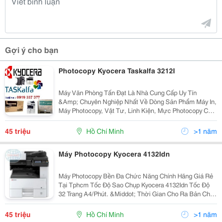
Gợi ý cho bạn
Photocopy Kyocera Taskalfa 3212I
Máy Văn Phòng Tấn Đạt Là Nhà Cung Cấp Uy Tín
&Amp; Chuyên Nghiệp Nhất Về Dòng Sản Phẩm Máy In,
Máy Photocopy, Vật Tư, Linh Kiện, Mực Photocopy Của
Nhật Như : Kyocera (Mita )Taskalfa, Xerox, Ricoh, Hp
Mfp, Toshiba Tại Tp Hcm Thời Buổi Kinh Tế...
45 triệu
Hồ Chí Minh
>1 năm
Máy Photocopy Kyocera 4132Idn
Máy Photocopy Bền Đa Chức Năng Chính Hãng Giá Rẻ
Tại Tphcm Tốc Độ Sao Chụp Kyocera 4132Idn Tốc Độ
32 Trang A4/Phút. &Middot; Thời Gian Cho Ra Bản Chụp
Đầu Tiên Dưới 5,7 Giây. &Middot; Bộ Đảo Mặt Bản
Chụp (Chọn Thêm) Giúp Bạn Tiết Kiệm Hơn. ...
45 triệu
Hồ Chí Minh
>1 năm