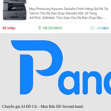
May Photocopy Kyocera Taskalfa Chính Hãng Giá Rẻ Tại
Tphcm Tốc Độ Sao Chụp Taskalfa 220: 22 Trang
A4/Phút. &Middot; Thời Gian Cho Ra Bản Chụp Đầu
Tiên Dưới 5,7 Giây. &Middot; Bộ Đảo Mặt Bản Chụp
(Chọn Thêm) Giúp Bạn Tiết Kiệm Hơn.
25 triệu
Hồ Chí Minh
>1 năm