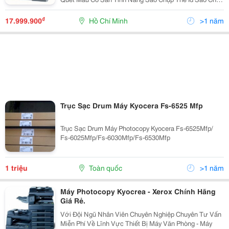
Công Nghệ Laser Độ Phân Giải 600 Dpi Với 256 Thang
Xám Cho Văn Bản Rõ
₫
17.999.900
Hồ Chí Minh
>1 năm
Trục Sạc Drum Máy Kyocera Fs-6525 Mfp
Trục Sạc Drum Máy Photocopy Kyocera Fs-6525Mfp/
Fs-6025Mfp/Fs-6030Mfp/Fs-6530Mfp
1 triệu
Toàn quốc
>1 năm
Máy Photocopy Kyocrea - Xerox Chính Hãng
Giá Rẻ.
Với Đội Ngũ Nhân Viên Chuyên Nghiệp Chuyên Tư Vấn
Miễn Phí Về Lĩnh Vực Thiết Bị Máy Văn Phòng - Máy