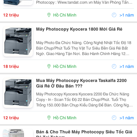
Photocopy : Www.tandat.com.vn Máy Văn Phòng Tấn
Đạt Là Nơi Cung Cấp Uy Tín Nhất Về Dòng Sản Phẩm
Máy In, Máy Photocopy, Vật Tư, Linh Kiện, Mực...
12 triệu
Hồ Chí Minh
>1 năm
Máy Photocopy Kyocera 1800 Mới Giá Rẻ
Máy Photo Đa Chức Năng. Công Nghệ Nhật Tốc Độ 18
Bản Chụp/Phút Tuổi Thọ Vật Tư Siêu Bền Giá Rẻ Bất
Ngờ. Giao Hàng Tận Nơi. Bảo Hành Chính Hãng 12
Tháng. Bảo Trì Miễn Phí - Vĩnh Viễn. Tư Vấn Miễn Ph
18 triệu
Hồ Chí Minh
>1 năm
Mua Máy Photocopy Kyocera Taskalfa 2200
Giá Rẻ Ở Đâu Bán ???
Máy Photocopy Kyocera Kyocera 2200 Đa Chức Năng
Copy - In - Scan Tốc Độ 22 Bản Chụp/Phút. Tuổi Thọ
Trống 150.000 Bản Chụp Kiểu Dáng Để Bàn. Công Nghệ
Nhật. Hàng Chính Hãng. Bảo Hành Chính Hãng.(
100.000 Bản Chụp Hoặc 12 Tháng )...
12 triệu
Hồ Chí Minh
>1 năm
Bán & Cho Thuê Máy Photocopy Siêu Tốc Giá