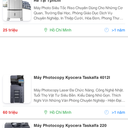
Rẻ Tại Tphcm
Máy Photo Siêu Tốc Riso Chuyên Dùng Cho Những Cơ
Quan, Trường Đại Học, Phòng Giáo Dục Dịch Vụ
Chuyên Nghiệp, In Thiệp Cưới, Hóa Đơn, Phong Thư
Chuyên Nghiệp Tốc Độ Từ 60 - 150 Bản Chụp/Phút.
Công Nghệ Nhật. Bả
25 triệu
Hồ Chí Minh
>1 năm
Máy Photocopy Kyocera Taskalfa 4012I
Máy Photocopy Laser Đa Chức Năng. Công Nghệ Nhật.
Tuổi Thọ Vật Tư Siêu Bền. Kiểu Dáng Nhỏ Gọn. Thích
Nghi Với Những Văn Phòng Chuyên Nghiệp - Hiện Đại
Khuyến Mãi Hấp Dẫn. Quà Tặng Cực Khủng. Bảo Hành
Tận Nơi, Bảo Trì Miễn Phí...
60 triệu
Hồ Chí Minh
>1 năm
Máy Photocopy Kyocera Taskalfa 220