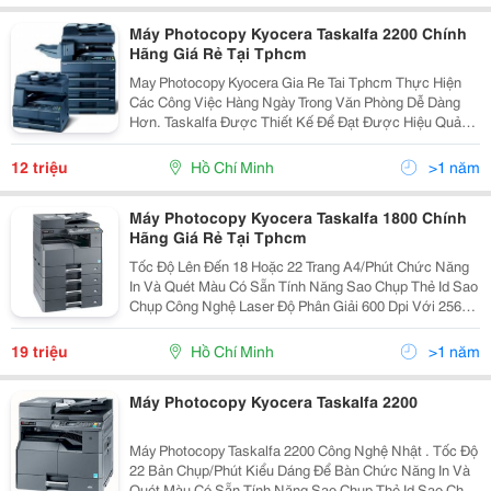
Máy Photocopy Kyocera Taskalfa 2200 Chính
Hãng Giá Rẻ Tại Tphcm
May Photocopy Kyocera Gia Re Tai Tphcm Thực Hiện
Các Công Việc Hàng Ngày Trong Văn Phòng Dễ Dàng
Hơn. Taskalfa Được Thiết Kế Để Đạt Được Hiệu Quả
Lớn Nhất Trong Công Việc. Thiết Kế Mới Của Taskalfa
180 Và Taskalfa 220 Sẽ Giúp Bạn Sử Dụng Dễ Dàng...
12 triệu
Hồ Chí Minh
>1 năm
Máy Photocopy Kyocera Taskalfa 1800 Chính
Hãng Giá Rẻ Tại Tphcm
Tốc Độ Lên Đến 18 Hoặc 22 Trang A4/Phút Chức Năng
In Và Quét Màu Có Sẵn Tính Năng Sao Chụp Thẻ Id Sao
Chụp Công Nghệ Laser Độ Phân Giải 600 Dpi Với 256
Thang Xám Cho Văn Bản Rõ Nét Và Hình Ảnh Trung
Thực Bộ Phận Chọn Thêm Đảo Mặt Bản In C
19 triệu
Hồ Chí Minh
>1 năm
Máy Photocopy Kyocera Taskalfa 2200
Máy Photocopy Taskalfa 2200 Công Nghệ Nhật . Tốc Độ
22 Bản Chụp/Phút Kiểu Dáng Để Bàn Chức Năng In Và
Quét Màu Có Sẵn Tính Năng Sao Chụp Thẻ Id Sao Chụp