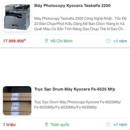
Máy Photocopy Kyocera Taskalfa 2200
Máy Photocopy Taskalfa 2200 Công Nghệ Nhật . Tốc Độ
22 Bản Chụp/Phút Kiểu Dáng Để Bàn Chức Năng In Và
Quét Màu Có Sẵn Tính Năng Sao Chụp Thẻ Id Sao Chụp
Công Nghệ Laser Độ Phân Giải 600 Dpi Với 256 Thang
Xám Cho Văn Bản Rõ
₫
17.999.900
Hồ Chí Minh
>1 năm
Trục Sạc Drum Máy Kyocera Fs-6525 Mfp
Trục Sạc Drum Máy Photocopy Kyocera Fs-6525Mfp/
Fs-6025Mfp/Fs-6030Mfp/Fs-6530Mfp
1 triệu
Toàn quốc
>1 năm