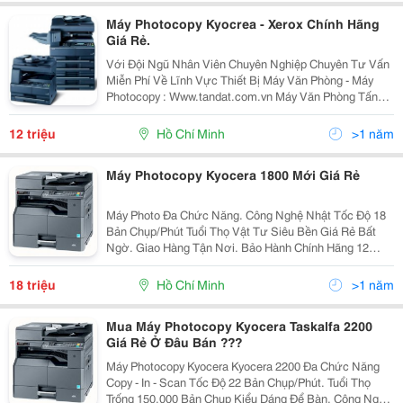
Máy Photocopy Kyocrea - Xerox Chính Hãng
Giá Rẻ.
Với Đội Ngũ Nhân Viên Chuyên Nghiệp Chuyên Tư Vấn
Miễn Phí Về Lĩnh Vực Thiết Bị Máy Văn Phòng - Máy
Photocopy : Www.tandat.com.vn Máy Văn Phòng Tấn
Đạt Là Nơi Cung Cấp Uy Tín Nhất Về Dòng Sản Phẩm
Máy In, Máy Photocopy, Vật Tư, Linh Kiện, Mực...
12 triệu
Hồ Chí Minh
>1 năm
Máy Photocopy Kyocera 1800 Mới Giá Rẻ
Máy Photo Đa Chức Năng. Công Nghệ Nhật Tốc Độ 18
Bản Chụp/Phút Tuổi Thọ Vật Tư Siêu Bền Giá Rẻ Bất
Ngờ. Giao Hàng Tận Nơi. Bảo Hành Chính Hãng 12
Tháng. Bảo Trì Miễn Phí - Vĩnh Viễn. Tư Vấn Miễn Ph
18 triệu
Hồ Chí Minh
>1 năm
Mua Máy Photocopy Kyocera Taskalfa 2200
Giá Rẻ Ở Đâu Bán ???
Máy Photocopy Kyocera Kyocera 2200 Đa Chức Năng
Copy - In - Scan Tốc Độ 22 Bản Chụp/Phút. Tuổi Thọ
Trống 150.000 Bản Chụp Kiểu Dáng Để Bàn. Công Nghệ