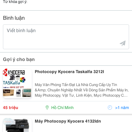
Từ khóa gợi ý:
Bình luận
Gợi ý cho bạn
Photocopy Kyocera Taskalfa 3212I
Máy Văn Phòng Tấn Đạt Là Nhà Cung Cấp Uy Tín
&Amp; Chuyên Nghiệp Nhất Về Dòng Sản Phẩm Máy In,
Máy Photocopy, Vật Tư, Linh Kiện, Mực Photocopy Của
Nhật Như : Kyocera (Mita )Taskalfa, Xerox, Ricoh, Hp
Mfp, Toshiba Tại Tp Hcm Thời Buổi Kinh Tế...
45 triệu
Hồ Chí Minh
>1 năm
Máy Photocopy Kyocera 4132Idn