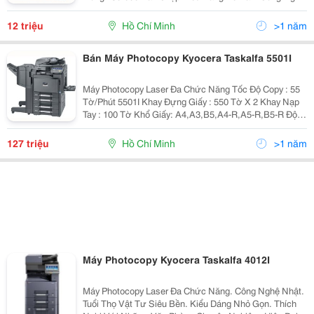
Nhật. Hàng Chính Hãng. Bảo Hành Chính Hãng.(
100.000 Bản Chụp Hoặc 12 Tháng )...
12 triệu
Hồ Chí Minh
>1 năm
Bán Máy Photocopy Kyocera Taskalfa 5501I
Máy Photocopy Laser Đa Chức Năng Tốc Độ Copy : 55
Tờ/Phút 5501I Khay Đựng Giấy : 550 Tờ X 2 Khay Nạp
Tay : 100 Tờ Khổ Giấy: A4,A3,B5,A4-R,A5-R,B5-R Độ
Phân Giải : 600 X 600 Dpi Phóng To, Thu Nhỏ: 25-400%
Dung Lượng Bộ Nhớ (Ram)
127 triệu
Hồ Chí Minh
>1 năm
Máy Photocopy Kyocera Taskalfa 4012I
Máy Photocopy Laser Đa Chức Năng. Công Nghệ Nhật.
Tuổi Thọ Vật Tư Siêu Bền. Kiểu Dáng Nhỏ Gọn. Thích