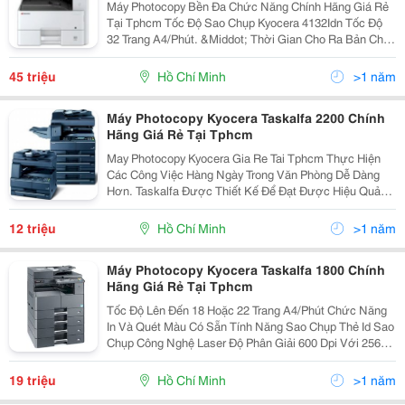
Máy Photocopy Bền Đa Chức Năng Chính Hãng Giá Rẻ
Tại Tphcm Tốc Độ Sao Chụp Kyocera 4132Idn Tốc Độ
32 Trang A4/Phút. &Middot; Thời Gian Cho Ra Bản Chụp
Đầu Tiên Dưới 5,7 Giây. &Middot; Bộ Đảo Mặt Bản
Chụp (Chọn Thêm) Giúp Bạn Tiết Kiệm Hơn. ...
45 triệu
Hồ Chí Minh
>1 năm
Máy Photocopy Kyocera Taskalfa 2200 Chính
Hãng Giá Rẻ Tại Tphcm
May Photocopy Kyocera Gia Re Tai Tphcm Thực Hiện
Các Công Việc Hàng Ngày Trong Văn Phòng Dễ Dàng
Hơn. Taskalfa Được Thiết Kế Để Đạt Được Hiệu Quả
Lớn Nhất Trong Công Việc. Thiết Kế Mới Của Taskalfa
180 Và Taskalfa 220 Sẽ Giúp Bạn Sử Dụng Dễ Dàng...
12 triệu
Hồ Chí Minh
>1 năm
Máy Photocopy Kyocera Taskalfa 1800 Chính
Hãng Giá Rẻ Tại Tphcm
Tốc Độ Lên Đến 18 Hoặc 22 Trang A4/Phút Chức Năng
In Và Quét Màu Có Sẵn Tính Năng Sao Chụp Thẻ Id Sao
Chụp Công Nghệ Laser Độ Phân Giải 600 Dpi Với 256
Thang Xám Cho Văn Bản Rõ Nét Và Hình Ảnh Trung
Thực Bộ Phận Chọn Thêm Đảo Mặt Bản In C
19 triệu
Hồ Chí Minh
>1 năm