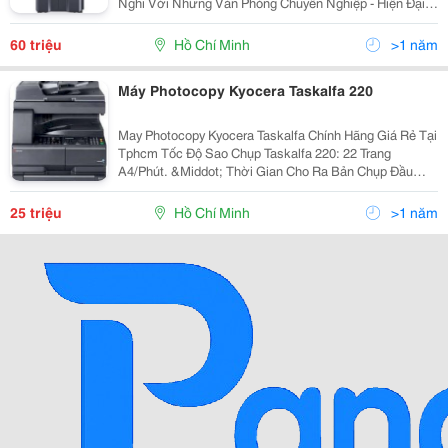
Nghi Với Những Văn Phòng Chuyên Nghiệp - Hiện Đại
Khuyến Mãi Hấp Dẫn. Quà Tặng Cực Khủng. Bảo Hành
Tận Nơi, Bảo Trì Miễn Phí...
60 triệu
Hồ Chí Minh
>1 năm
Máy Photocopy Kyocera Taskalfa 220
May Photocopy Kyocera Taskalfa Chính Hãng Giá Rẻ Tại
Tphcm Tốc Độ Sao Chụp Taskalfa 220: 22 Trang
A4/Phút. &Middot; Thời Gian Cho Ra Bản Chụp Đầu
Tiên Dưới 5,7 Giây. &Middot; Bộ Đảo Mặt Bản Chụp
(Chọn Thêm) Giúp Bạn Tiết Kiệm Hơn.
25 triệu
Hồ Chí Minh
>1 năm