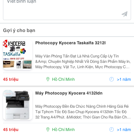
Gợi ý cho bạn
Photocopy Kyocera Taskalfa 3212I
Máy Văn Phòng Tấn Đạt Là Nhà Cung Cấp Uy Tín
&Amp; Chuyên Nghiệp Nhất Về Dòng Sản Phẩm Máy In,
Máy Photocopy, Vật Tư, Linh Kiện, Mực Photocopy Của
Nhật Như : Kyocera (Mita )Taskalfa, Xerox, Ricoh, Hp
Mfp, Toshiba Tại Tp Hcm Thời Buổi Kinh Tế...
45 triệu
Hồ Chí Minh
>1 năm
Máy Photocopy Kyocera 4132Idn
Máy Photocopy Bền Đa Chức Năng Chính Hãng Giá Rẻ
Tại Tphcm Tốc Độ Sao Chụp Kyocera 4132Idn Tốc Độ
32 Trang A4/Phút. &Middot; Thời Gian Cho Ra Bản Chụp
Đầu Tiên Dưới 5,7 Giây. &Middot; Bộ Đảo Mặt Bản
Chụp (Chọn Thêm) Giúp Bạn Tiết Kiệm Hơn. ...
45 triệu
Hồ Chí Minh
>1 năm