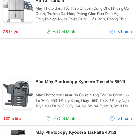
Rẻ Tại Tphcm
Máy Photo Siêu Tốc Riso Chuyên Dùng Cho Những Cơ
Quan, Trường Đại Học, Phòng Giáo Dục Dịch Vụ
Chuyên Nghiệp, In Thiệp Cưới, Hóa Đơn, Phong Thư
Chuyên Nghiệp Tốc Độ Từ 60 - 150 Bản Chụp/Phút.
Công Nghệ Nhật. Bả
25 triệu
Hồ Chí Minh
>1 năm
Bán Máy Photocopy Kyocera Taskalfa 5501I
Máy Photocopy Laser Đa Chức Năng Tốc Độ Copy : 55
Tờ/Phút 5501I Khay Đựng Giấy : 550 Tờ X 2 Khay Nạp
Tay : 100 Tờ Khổ Giấy: A4,A3,B5,A4-R,A5-R,B5-R Độ
Phân Giải : 600 X 600 Dpi Phóng To, Thu Nhỏ: 25-400%
Dung Lượng Bộ Nhớ (Ram)
127 triệu
Hồ Chí Minh
>1 năm
Máy Photocopy Kyocera Taskalfa 4012I