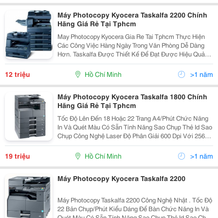
Máy Photocopy Kyocera Taskalfa 2200 Chính
Hãng Giá Rẻ Tại Tphcm
May Photocopy Kyocera Gia Re Tai Tphcm Thực Hiện
Các Công Việc Hàng Ngày Trong Văn Phòng Dễ Dàng
Hơn. Taskalfa Được Thiết Kế Để Đạt Được Hiệu Quả
Lớn Nhất Trong Công Việc. Thiết Kế Mới Của Taskalfa
180 Và Taskalfa 220 Sẽ Giúp Bạn Sử Dụng Dễ Dàng...
12 triệu
Hồ Chí Minh
>1 năm
Máy Photocopy Kyocera Taskalfa 1800 Chính
Hãng Giá Rẻ Tại Tphcm
Tốc Độ Lên Đến 18 Hoặc 22 Trang A4/Phút Chức Năng
In Và Quét Màu Có Sẵn Tính Năng Sao Chụp Thẻ Id Sao
Chụp Công Nghệ Laser Độ Phân Giải 600 Dpi Với 256
Thang Xám Cho Văn Bản Rõ Nét Và Hình Ảnh Trung
Thực Bộ Phận Chọn Thêm Đảo Mặt Bản In C
19 triệu
Hồ Chí Minh
>1 năm
Máy Photocopy Kyocera Taskalfa 2200
Máy Photocopy Taskalfa 2200 Công Nghệ Nhật . Tốc Độ
22 Bản Chụp/Phút Kiểu Dáng Để Bàn Chức Năng In Và
Quét Màu Có Sẵn Tính Năng Sao Chụp Thẻ Id Sao Chụp