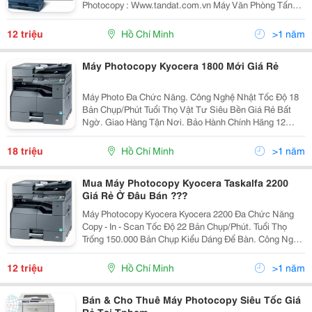
Photocopy : Www.tandat.com.vn Máy Văn Phòng Tấn
Đạt Là Nơi Cung Cấp Uy Tín Nhất Về Dòng Sản Phẩm
Máy In, Máy Photocopy, Vật Tư, Linh Kiện, Mực...
12 triệu
Hồ Chí Minh
>1 năm
Máy Photocopy Kyocera 1800 Mới Giá Rẻ
Máy Photo Đa Chức Năng. Công Nghệ Nhật Tốc Độ 18
Bản Chụp/Phút Tuổi Thọ Vật Tư Siêu Bền Giá Rẻ Bất
Ngờ. Giao Hàng Tận Nơi. Bảo Hành Chính Hãng 12
Tháng. Bảo Trì Miễn Phí - Vĩnh Viễn. Tư Vấn Miễn Ph
18 triệu
Hồ Chí Minh
>1 năm
Mua Máy Photocopy Kyocera Taskalfa 2200
Giá Rẻ Ở Đâu Bán ???
Máy Photocopy Kyocera Kyocera 2200 Đa Chức Năng
Copy - In - Scan Tốc Độ 22 Bản Chụp/Phút. Tuổi Thọ
Trống 150.000 Bản Chụp Kiểu Dáng Để Bàn. Công Nghệ
Nhật. Hàng Chính Hãng. Bảo Hành Chính Hãng.(
100.000 Bản Chụp Hoặc 12 Tháng )...
12 triệu
Hồ Chí Minh
>1 năm
Bán & Cho Thuê Máy Photocopy Siêu Tốc Giá