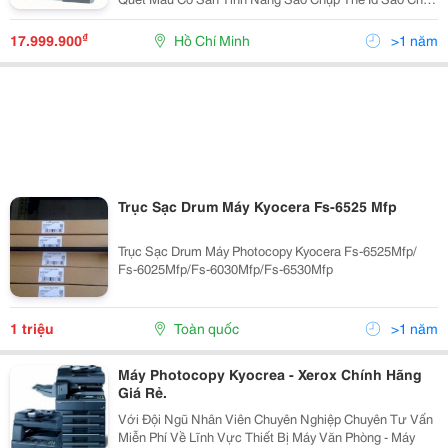
Công Nghệ Laser Độ Phân Giải 600 Dpi Với 256 Thang
Xám Cho Văn Bản Rõ
₫
17.999.900
Hồ Chí Minh
>1 năm
Trục Sạc Drum Máy Kyocera Fs-6525 Mfp
Trục Sạc Drum Máy Photocopy Kyocera Fs-6525Mfp/
Fs-6025Mfp/Fs-6030Mfp/Fs-6530Mfp
1 triệu
Toàn quốc
>1 năm
Máy Photocopy Kyocrea - Xerox Chính Hãng
Giá Rẻ.
Với Đội Ngũ Nhân Viên Chuyên Nghiệp Chuyên Tư Vấn
Miễn Phí Về Lĩnh Vực Thiết Bị Máy Văn Phòng - Máy