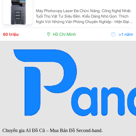
Máy Photocopy Laser Đa Chức Năng. Công Nghệ Nhật.
Tuổi Thọ Vật Tư Siêu Bền. Kiểu Dáng Nhỏ Gọn. Thích
Nghi Với Những Văn Phòng Chuyên Nghiệp - Hiện Đại
Khuyến Mãi Hấp Dẫn. Quà Tặng Cực Khủng. Bảo Hành
Tận Nơi, Bảo Trì Miễn Phí...
60 triệu
Hồ Chí Minh
>1 năm