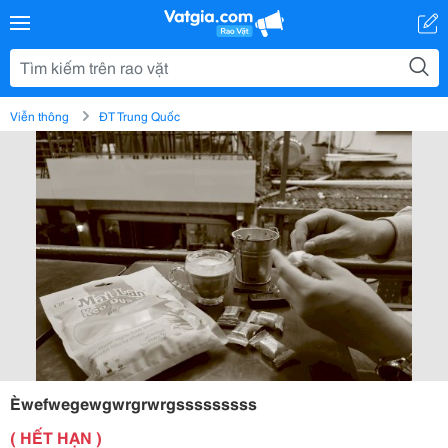
Viễn thông
ĐT Trung Quốc
Èwefwegewgwrgrwrgsssssssss
( HẾT HẠN )