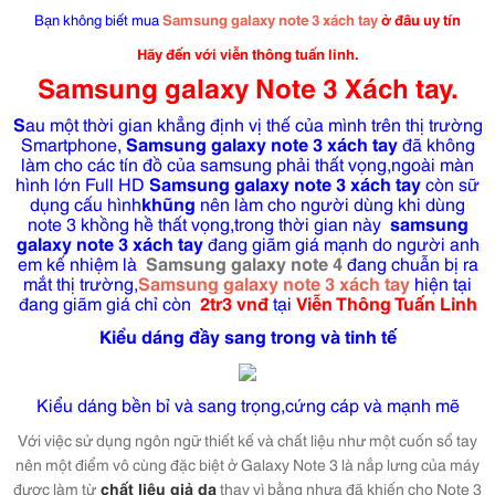
Bạn không biết mua
Samsung galaxy note 3 xách tay
ở đâu uy tín
Hãy đến với viễn thông tuấn linh.
Samsung galaxy Note 3 Xách tay.
S
au một thời gian khẳng định vị thế của mình trên thị trường
Smartphone,
Samsung galaxy note 3 xách tay
đã không
làm cho các tín đồ của samsung phải thất vọng,ngoài màn
hình lớn Full HD
Samsung galaxy note 3 xách tay
còn sữ
dụng cấu hình
khũng
nên làm cho người dùng khi dùng
note 3 khồng hề thất vọng,trong thời gian này
samsung
galaxy note 3 xách tay
đang giãm giá mạnh do người anh
em kế nhiệm là
Samsung galaxy note 4
đang chuẫn bị ra
mắt thị trường,
Samsung galaxy note 3 xách tay
hiện tại
đang giãm giá chỉ còn
2tr3 vnđ
tại
Viễn Thông Tuấn Linh
Kiểu dáng đầy sang trong và tinh tế
Kiểu dáng bền bỉ và sang trọng,cứng cáp và mạnh mẽ
Với việc sử dụng ngôn ngữ thiết kế và chất liệu như một cuốn sổ tay
nên một điểm vô cùng đặc biệt ở Galaxy Note 3 là nắp lưng của máy
được làm từ
chất liệu giả da
thay vì bằng nhựa đã khiến cho Note 3