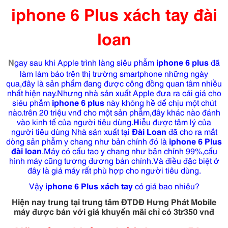
iphone 6 Plus xách tay đài
loan
N
gay sau khi Apple trình làng siêu phẫm
iphone 6 plus
đã
làm làm bảo trên thị trường smartphone những ngày
qua,đây là sản phẩm đang được công đồng quan tâm nhiều
nhất hiện nay.Nhưng nhà sản xuất Apple đưa ra cái giá cho
siêu phẫm
iphone 6 plus
này không hề dể chịu một chút
nào.trên 20 triệu vnđ cho một sản phẫm,đây khác nào đánh
vào kinh tế của người tiêu dùng.
H
iễu được tâm lý của
người tiêu dùng Nhà sản xuất tại
Đài Loan
đã cho ra mắt
dòng sản phẫm y chang như bản chính đó là
iphone 6 Plus
đài loan
.Máy có cấu tao y chang như bản chính 99%,cấu
hình máy cũng tương đương bản chính.Và điều đặc biệt ở
đây là giá máy rất phù hợp cho người tiêu dùng.
Vậy
iphone 6 Plus xách tay
có giá bao nhiêu?
Hiện nay trung tại trung tâm ĐTDĐ Hưng Phát Mobile
máy được bán với giá khuyến mãi chỉ có 3tr350 vnđ