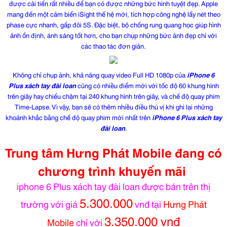
được cải tiến rất nhiều để bạn có được những bức hình tuyệt đẹp. Apple
mang đến một cảm biến iSight thế hệ mới, tích hợp công nghệ lấy nét theo
phase cực nhanh, gấp đôi 5S. Đặc biệt, bộ chống rung quang học giúp hình
ảnh ổn định, ánh sáng tốt hơn, cho bạn chụp những bức ảnh đẹp chỉ với
các thao tác đơn giản.
Không chỉ chụp ảnh, khả năng quay video Full HD 1080p của
iPhone 6
Plus xách tay đài loan
cũng có nhiều điểm mới với tốc độ 60 khung hình
trên giây hay chiếu chậm tại 240 khung hình trên giây, và chế độ quay phim
Time-Lapse. Vì vậy, bạn sẽ có thêm nhiều điều thú vị khi ghi lại những
khoảnh khắc bằng chế độ quay phim mới nhất trên
iPhone 6 Plus xách tay
đài loan
.
Trung tâm Hưng Phát Mobile đang có
chương trình khuyến mãi
iphone 6 Plus xách tay đài loan được bán trên thị
5.300.000
trường với giá
vnđ tại
Hưng Phát
3.350.000 vnđ
Mobile
chỉ với