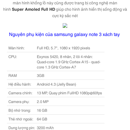
màn hình khổng lồ này cũng được trang bị công nghệ màn
hình
Super Amoled Full HD
giúp cho hình ảnh hiển thị sống động và
cực kỳ sắc nét
Nguyên phụ kiện của samsung galaxy note 3 xách tay
Màn hình:
Full HD, 5.7", 1080 x 1920 pixels
CPU:
Exynos 5420, 8 nhân, 2 lõi 4 nhân:
Quad-core 1.9 GHz Cortex-A15 - quad-
core 1.3 GHz Cortex-A7
RAM
3GB
Hệ điều hành:
Android 4.3 (Jelly Bean)
Camera chính:
13 MP, Quay phim FullHD 1080p@60fps
Camera phụ:
2.0 MP
Bộ nhớ trong:
16 GB
Thẻ nhớ ngoài:
64 GB
Dung lượng pin:
3200 mAh