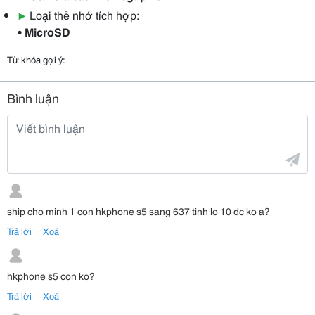
▶
Loại thẻ nhớ tích hợp:
• MicroSD
Từ khóa gợi ý:
Bình luận
ship cho minh 1 con hkphone s5 sang 637 tinh lo 10 dc ko a?
Trả lời
Xoá
hkphone s5 con ko?
Trả lời
Xoá