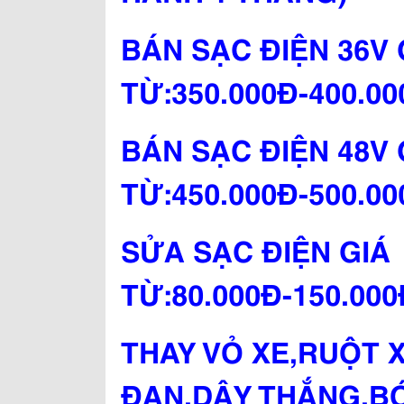
BÁN SẠC ĐIỆN 36V 
TỪ:350.000Đ-400.0
BÁN SẠC ĐIỆN 48V 
TỪ:450.000Đ-500.0
SỬA SẠC ĐIỆN GIÁ
TỪ:80.000Đ-150.00
THAY VỎ XE,RUỘT 
ĐẠN,DÂY THẮNG,BÓ