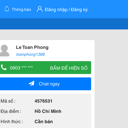
Đăng nhập / Đăng ký
Thông báo
Le Toan Phong
toanphong1368
0903 *** ***
BẤM ĐỂ HIỆN SỐ
Chat ngay
Mã số :
4576531
Địa điểm :
Hồ Chí Minh
Hình thức :
Cần bán