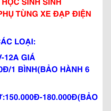
 HỌC SINH SINH
PHỤ TÙNG XE ĐẠP ĐIỆN
ÁC LOẠI:
V-12A GIÁ
00Đ/1 BÌNH(BẢO HÀNH 6
Ừ:150.000Đ-180.000Đ(BẢO