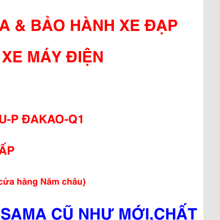
A & BẢO HÀNH XE ĐẠP
MÁY ĐIỆN
ỂU-P ĐAKAO-Q1
ẤP
(cửa hàng Năm châu)
ASAMA CŨ NHƯ MỚI,CHẤT