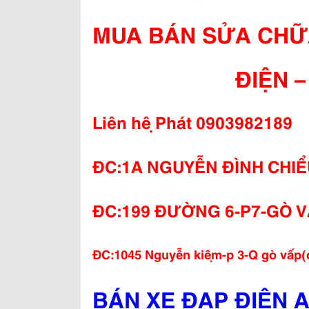
MUA BÁN SỬA CHỮ
ĐIỆN – XE 
Liên hệ Phát 0903982189
ĐC:1A NGUYỄN ĐÌNH CHI
ĐC:199 ĐƯỜNG 6-P7-GÒ V
ĐC:1045 Nguyễn kiệm-p 3-Q gò vấp
BÁN XE ĐẠP ĐIỆN 