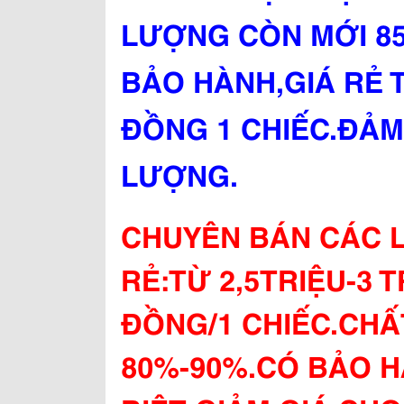
LƯỢNG CÒN MỚI 85
BẢO HÀNH,GIÁ RẺ TỪ
ĐỒNG 1 CHIẾC.ĐẢM
LƯỢNG.
CHUYÊN BÁN CÁC L
RẺ:TỪ 2,5TRIỆU-3 T
ĐỒNG/1 CHIẾC.CH
80%-90%.CÓ BẢO H