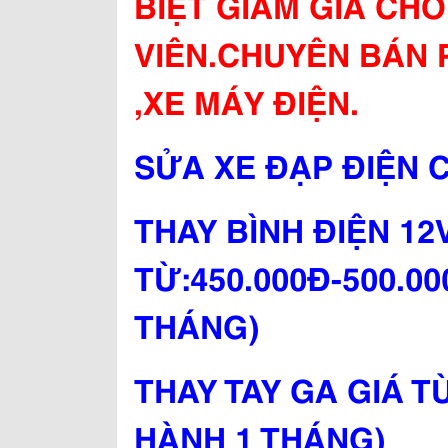
BIỆT GIẢM GIÁ CHO
VIÊN.CHUYÊN BÁN 
,XE MÁY ĐIỆN.
SỬA XE ĐẠP ĐIỆN C
THAY BÌNH ĐIỆN 12
TỪ:450.000Đ-500.0
THÁNG)
THAY TAY GA GIÁ T
HÀNH 1 THÁNG)