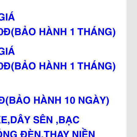
GIÁ
00Đ(BẢO HÀNH 1 THÁNG)
GIÁ
00Đ(BẢO HÀNH 1 THÁNG)
0Đ(BẢO HÀNH 10 NGÀY)
XE,DÂY SÊN ,BẠC
NG ĐÈN,THAY NIỀN