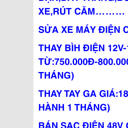
XE,RÚT CĂM………
SỬA XE MÁY ĐIỆN C
THAY BÌH ĐIỆN 12V-
TỪ:750.000Đ-800.0
THÁNG)
THAY TAY GA GIÁ:1
HÀNH 1 THÁNG)
BÁN SẠC ĐIỆN 48V 