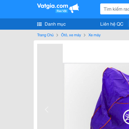
Danh mục
Liên hệ QC
Trang Chủ
Ôtô, xe máy
Xe máy