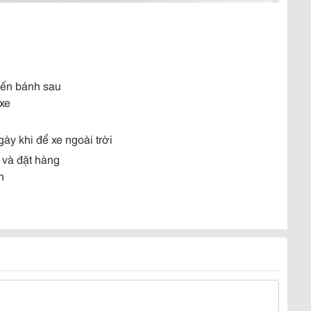
 đến bánh sau
xe
y khi để xe ngoài trời
 và đặt hàng
n