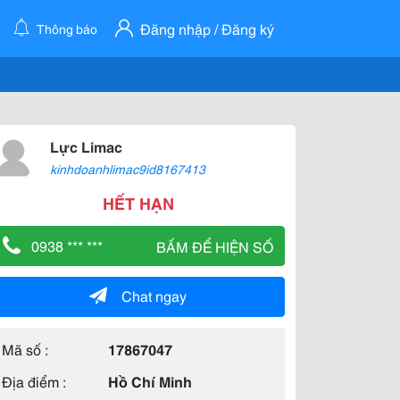
Đăng nhập / Đăng ký
Thông báo
Lực Limac
kinhdoanhlimac9id8167413
HẾT HẠN
0938 *** ***
BẤM ĐỂ HIỆN SỐ
Chat ngay
Mã số :
17867047
Địa điểm :
Hồ Chí Minh