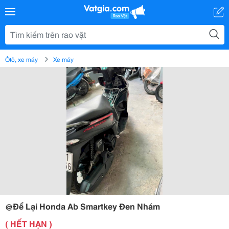
Ôtô, xe máy
Xe máy
@Để Lại Honda Ab Smartkey Đen Nhám
( HẾT HẠN )