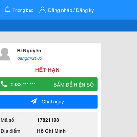
Đăng nhập / Đăng ký
Thông báo
Bi Nguyễn
dangmr2003
HẾT HẠN
0983 *** ***
BẤM ĐỂ HIỆN SỐ
Chat ngay
Mã số :
17821198
Địa điểm :
Hồ Chí Minh