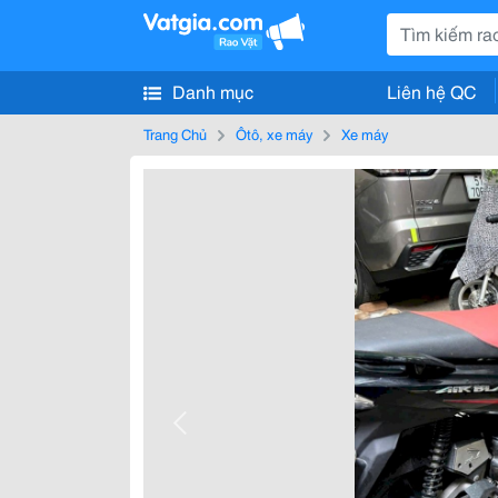
Danh mục
Liên hệ QC
Trang Chủ
Ôtô, xe máy
Xe máy