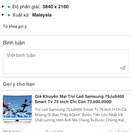
▶
Độ phân giải:
3840 x 2160
▶
Xuất xứ:
Malaysia
Từ khóa gợi ý:
Bình luận
Gợi ý cho bạn
Giá Khuyến Mại Tivi Led Samsung 75Ju6400
Smart Tv 75 Inch Chỉ Còn 73.600.000Đ
Tivi Led Samsung 75Ju6400 Smart Tv 75 Inch H Ơn Cả
Những Gì Bạn Thấy &Quot; Bước Tiến Lớn Nhất Về
Chất Lượng Hình Ảnh Mà Chúng Ta Được Chứng Kiến
Trong Nhiều Năm Qua&Quot; Tivi Led Samsung
75Ju6400 Smart Tv 75 Inch Mã: 75Ju6400 Đánh Giá: