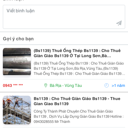
Gợi ý cho bạn
(Bs1139) Thuê Ống Thép Bs1139 : Cho Thuê
Giàn Giáo Bs1139 Ở Tại Long Sơn,Bà
Rịa,Vũng Tàu
(Bs1139) Thuê Ống Thép Bs1139 : Cho Thuê Giàn Giáo
Bs1139 Ở Tại Long Sơn,Bà Rịa,Vũng Tàu,(Bs1139)
Thuê Ống Thép Bs1139 : Cho Thuê Giàn Giáo Bs1139
Ở Tại Long Sơn,Bà Rịa,Vũng Tàu,(Bs1139) Thuê Ống
Thép Bs1139 : Cho Thuê Giàn Giáo Bs1139 Ở Tại
0943 *** ***
Bà Rịa - Vũng Tàu
>1 năm
Long...
Bs1139 : Cho Thuê Giàn Giáo Bs1139 - Thue
Gian Giao Bs1139
Công Ty Thành Phát Chuyên Cho Thuê Giàn Giáo
Bs1139 , Dịch Vụ Lắp Dựng Giàn Giáo Bs1139 Hotline :
0943028555 Mr Thành