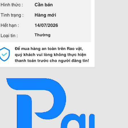
Hình thức :
Cần bán
Tình trạng :
Hàng mới
Hết hạn :
14/07/2026
Loại tin :
Thường
Để mua hàng an toàn trên Rao vặt,
quý khách vui lòng không thực hiện
thanh toán trước cho người đăng tin!