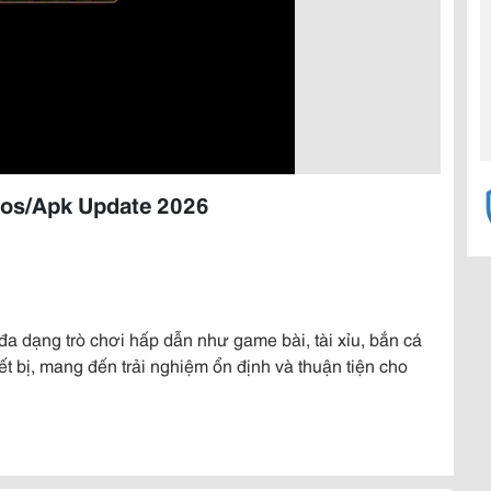
Ios/Apk Update 2026
 đa dạng trò chơi hấp dẫn như game bài, tài xỉu, bắn cá
ết bị, mang đến trải nghiệm ổn định và thuận tiện cho