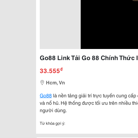
Go88 Link Tải Go 88 Chính Thức 
₫
33.555
Hcm, Vn
Go88
là nền tảng giải trí trực tuyến cung cấp
và nổ hũ. Hệ thống được tối ưu trên nhiều thi
người dùng.
Từ khóa gợi ý: