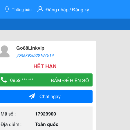
Đăng nhập / Đăng ký
Thông báo
Go88Linkvip
yonak938id8187914
HẾT HẠN
0959 *** ***
BẤM ĐỂ HIỆN SỐ
Chat ngay
Mã số :
17929900
Địa điểm :
Toàn quốc