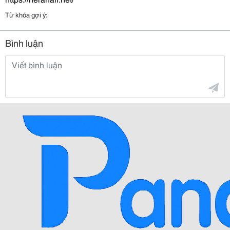
Từ khóa gợi ý:
Bình luận