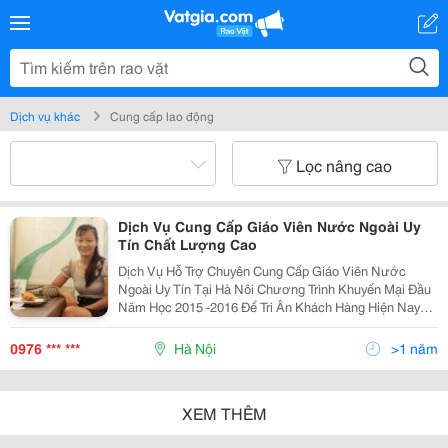
Dịch vụ khác
Cung cấp lao động
Lọc nâng cao
Dịch Vụ Cung Cấp Giáo Viên Nước Ngoài Uy
Tín Chất Lượng Cao
Dịch Vụ Hỗ Trợ Chuyên Cung Cấp Giáo Viên Nước
Ngoài Uy Tín Tại Hà Nôi Chương Trình Khuyến Mại Đầu
Năm Học 2015 -2016 Để Tri Ân Khách Hàng Hiện Nay
Chúng Tôi Đang Triển Khai Chiến Dịch Tri Ân Khách
Hàng Khuyến Mại Hè Năm 2015 Nên Mức Phí Của Giá
0976 *** ***
Hà Nội
>1 năm
XEM THÊM