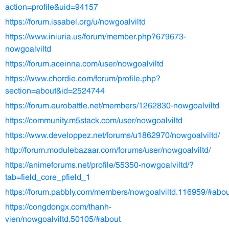
action=profile&uid=94157
https://forum.issabel.org/u/nowgoalviltd
https://www.iniuria.us/forum/member.php?679673-
nowgoalviltd
https://forum.aceinna.com/user/nowgoalviltd
https://www.chordie.com/forum/profile.php?
section=about&id=2524744
https://forum.eurobattle.net/members/1262830-nowgoalviltd
https://community.m5stack.com/user/nowgoalviltd
https://www.developpez.net/forums/u1862970/nowgoalviltd/
http://forum.modulebazaar.com/forums/user/nowgoalviltd/
https://animeforums.net/profile/55350-nowgoalviltd/?
tab=field_core_pfield_1
https://forum.pabbly.com/members/nowgoalviltd.116959/#abou
https://congdongx.com/thanh-
vien/nowgoalviltd.50105/#about