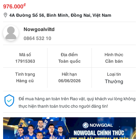
₫
976.000
4A Đường Số 56, Bình Minh, Đồng Nai, Việt Nam
Nowgoalviltd
0864 532 10
Mã số
Địa điểm
Hình thức
17915363
Toàn quốc
Cần bán
Tình trạng
Hết hạn
Loại tin
Hàng cũ
06/06/2026
Thường
Để mua hàng an toàn trên Rao vặt, quý khách vui lòng không
thực hiện thanh toán trước cho người đăng tin!