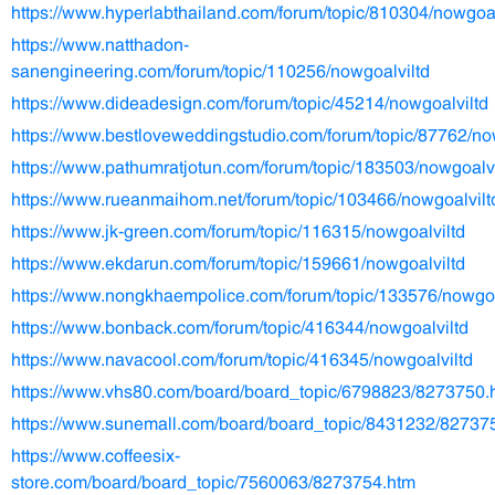
https://www.hyperlabthailand.com/forum/topic/810304/nowgoal
https://www.natthadon-
sanengineering.com/forum/topic/110256/nowgoalviltd
https://www.dideadesign.com/forum/topic/45214/nowgoalviltd
https://www.bestloveweddingstudio.com/forum/topic/87762/no
https://www.pathumratjotun.com/forum/topic/183503/nowgoalvi
https://www.rueanmaihom.net/forum/topic/103466/nowgoalvilt
https://www.jk-green.com/forum/topic/116315/nowgoalviltd
https://www.ekdarun.com/forum/topic/159661/nowgoalviltd
https://www.nongkhaempolice.com/forum/topic/133576/nowgoa
https://www.bonback.com/forum/topic/416344/nowgoalviltd
https://www.navacool.com/forum/topic/416345/nowgoalviltd
https://www.vhs80.com/board/board_topic/6798823/8273750.
https://www.sunemall.com/board/board_topic/8431232/82737
https://www.coffeesix-
store.com/board/board_topic/7560063/8273754.htm