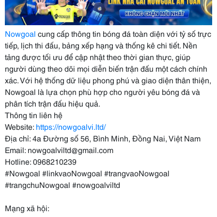
Nowgoal
cung cấp thông tin bóng đá toàn diện với tỷ số trực
tiếp, lịch thi đấu, bảng xếp hạng và thống kê chi tiết. Nền
tảng được tối ưu để cập nhật theo thời gian thực, giúp
người dùng theo dõi mọi diễn biến trận đấu một cách chính
xác. Với hệ thống dữ liệu phong phú và giao diện thân thiện,
Nowgoal là lựa chọn phù hợp cho người yêu bóng đá và
phân tích trận đấu hiệu quả.
Thông tin liên hệ
Website:
https://nowgoalvi.ltd/
Địa chỉ: 4a Đường số 56, Bình Minh, Đồng Nai, Việt Nam
Email: nowgoalviltd@gmail.com
Hotline: 0968210239
#Nowgoal #linkvaoNowgoal #trangvaoNowgoal
#trangchuNowgoal #nowgoalviltd
Mạng xã hội: