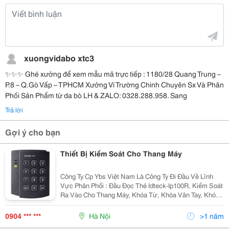
xuongvidabo xtc3
✨✨✨ Ghé xưởng để xem mẫu mã trực tiếp : 1180/28 Quang Trung –
P.8 – Q.Gò Vấp – TPHCM Xưởng Ví Trường Chinh Chuyên Sx Và Phân
Phối Sản Phẩm từ da bò LH & ZALO: 0328.288.958. Sang
Trả lời
Gợi ý cho bạn
Thiết Bị Kiểm Soát Cho Thang Máy
Công Ty Cp Ybs Việt Nam Là Công Ty Đi Đầu Về Lĩnh
Vực Phân Phối : Đầu Đọc Thẻ Idteck-Ip100R, Kiểm Soát
Ra Vào Cho Thang Máy, Khóa Từ, Khóa Vân Tay, Khóa
Mã Số ,Két Sắt &Hellip; Với Những Loại Khóa Đảm Bảo
Chất Lượng, Giá Cả Hợp Lý, Đội Ngũ Kỹ Thuật N
0904 *** ***
Hà Nội
>1 năm