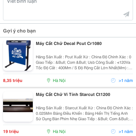
Gợi ý cho bạn
Máy Cắt Chữ Decal Pcut Cr1080
Hãng Sản Xuất : Pcut Xuất Xứ : China Độ Chính Xác : 0
Giao Tiếp : &Bull; Com &Bull; Usb Công Suất : ≪120Va
Tốc Độ Cắt : 400Mm / S Độ Rộng Cắt Lớn Nhất(Mm) :
1005
8,35 triệu
Hà Nội
>1 năm
Máy Cắt Chữ Vi Tính Starcut Ct1200
Hãng Sản Xuất : Starcut Xuất Xứ : China Độ Chính Xác :
0.025Mm Bảng Điều Khiển : Bảng Hiển Thị Tiếng Anh
Sử Dụng Bàn Phím Nhẹ Giao Tiếp : &Bull; Com &Bull;
Usb Tốc Độ Cắt : 10-400Mm/S
19 triệu
Hà Nội
>1 năm