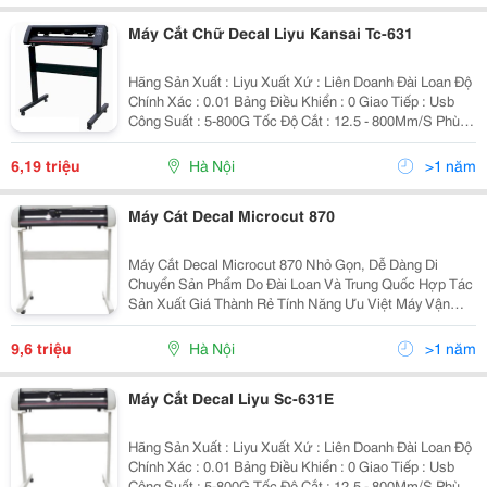
Máy Cắt Chữ Decal Liyu Kansai Tc-631
Hãng Sản Xuất : Liyu Xuất Xứ : Liên Doanh Đài Loan Độ
Chính Xác : 0.01 Bảng Điều Khiển : 0 Giao Tiếp : Usb
Công Suất : 5-800G Tốc Độ Cắt : 12.5 - 800Mm/S Phù
Hợp Với Khổ Giấy, Decal Rộng 710Mm Độ Cắt Rộng
Nhất 630Mm Bàn Phím 7 Phím Silicon Êm Ái, 12M
6,19 triệu
Hà Nội
>1 năm
Máy Cát Decal Microcut 870
Máy Cắt Decal Microcut 870 Nhỏ Gọn, Dễ Dàng Di
Chuyển Sản Phẩm Do Đài Loan Và Trung Quốc Hợp Tác
Sản Xuất Giá Thành Rẻ Tính Năng Ưu Việt Máy Vận
Hành Êm Ít Tiếng Ồn Là Sự Lựa Chọn Tốt Cho Các
Doanh Nghiệp Quảng Cáo Vừa Và Nhỏ Tính Năng Kỹ
9,6 triệu
Hà Nội
>1 năm
Thuật Phù H
Máy Cắt Decal Liyu Sc-631E
Hãng Sản Xuất : Liyu Xuất Xứ : Liên Doanh Đài Loan Độ
Chính Xác : 0.01 Bảng Điều Khiển : 0 Giao Tiếp : Usb
Công Suất : 5-800G Tốc Độ Cắt : 12.5 - 800Mm/S Phù