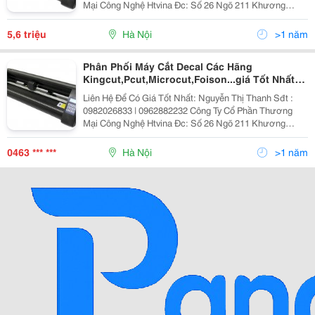
Mại Công Nghệ Htvina Đc: Số 26 Ngõ 211 Khương
Trung &Ndash; Thanh Xuân &Ndash; Hà Nội Yahoo :
Htvina_Kd2 Website: Http://Sieuthiht.com | Htt
5,6 triệu
Hà Nội
>1 năm
Phân Phối Máy Cắt Decal Các Hãng
Kingcut,Pcut,Microcut,Foison...giá Tốt Nhất
Hn
Liên Hệ Để Có Giá Tốt Nhất: Nguyễn Thị Thanh Sđt :
0982026833 | 0962882232 Công Ty Cổ Phần Thương
Mại Công Nghệ Htvina Đc: Số 26 Ngõ 211 Khương
Trung &Ndash; Thanh Xuân &Ndash; Hà Nội Yahoo
:Nguyenthanh6685 Website: Http://Sieuthiht.com |
0463 *** ***
Hà Nội
>1 năm