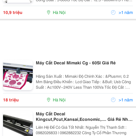
Hợp Với Khổ Giấy, Decal Rộng 710Mm Độ Cắt Rộng
Nhất 630Mm Bàn Phím 7 Phím Silicon Êm Ái, 12M
10,9 triệu
Hà Nội
>1 năm
Máy Cắt Decal Mimaki Cg - 60Sl Giá Rẻ
Hãng Sản Xuất : Mimaki Độ Chính Xác : &Plusmn; 0.2
Mm Bảng Điều Khiển : Lcd Giao Tiếp : &Bull; Usb Công
Suất : Ac100V~240V Less Than 100Va Tốc Độ Cắt :
85Cm/S Độ Rộng Cắt Lớn Nhấ
18 triệu
Hà Nội
>1 năm
Máy Cắt Decal
Kingcut,Pcut,Kansai,Economic,.... Giá Rẻ Nhất
Hà Nội
Liên Hệ Để Có Giá Tốt Nhất: Nguyễn Thị Thanh Sđt :
0982026833 | 0962882232 Công Ty Cổ Phần Thương