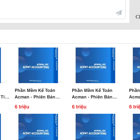
Phần Mềm Kế Toán
Phần Mềm Kế Toán
Phần
Tiết
Acman - Phiên Bản
Acman - Phiên Bản
Acma
Acent 2015
Acent 2015
2015
6 triệu
6 triệu
6 tri