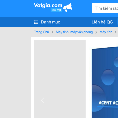
Danh mục
Liên hệ QC
Trang Chủ
Máy tính, máy văn phòng
Máy tính