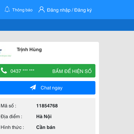
Đăng nhập / Đăng ký
Thông báo
Trịnh Hùng
0437 *** ***
BẤM ĐỂ HIỆN SỐ
Chat ngay
Mã số :
11854768
Địa điểm :
Hà Nội
Hình thức :
Cần bán