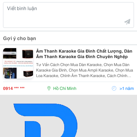
Gợi ý cho bạn
Âm Thanh Karaoke Gia Đình Chất Lượng, Dàn
Âm Thanh Karaoke Gia Đình Chuyên Nghệp
Tư Vấn Cách Chọn Mua Dàn Karaoke, Chọn Mua Dàn
Karaoke Gia Đình, Chọn Mua Ampli Karaoke, Chọn Mua
Loa Karaoke, Chỉnh Âm Thanh Karaoke, Cách Chỉnh
Dàn Âm Thanh Karaoke. Kinh Nghiệm Chọn Mua Loa,
Ampli Karaoke Hàng Bãi, Hàng Cũ. Đến Với Chúng Tôi
0914 *** ***
Hồ Chí Minh
>1 năm
Siêu