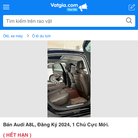
Ôtô, xe máy
Ô tô du lịch
Bán Audi A8L, Đăng Ký 2024, 1 Chủ Cực Mới.
( HẾT HẠN )