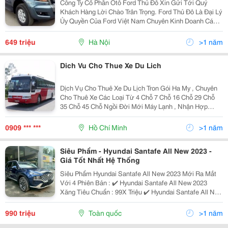
Công Ty Cổ Phần Ôtô Ford Thủ Đô Xin Gửi Tới Quý
Khách Hàng Lời Chào Trân Trọng. Ford Thủ Đô Là Đại Lý
Ủy Quyền Của Ford Việt Nam Chuyên Kinh Doanh Các
Loại Xe Ô Tô Ford , Cung Cấp Vật Tư Phụ Tùng Chính
Hãng Và Bảo Hành Bảo Dưỡng Xe Ôtô Ford.
649 triệu
Hà Nội
>1 năm
Dich Vu Cho Thue Xe Du Lich
Dịch Vụ Cho Thuê Xe Du Lịch Tron Gói Ha My , Chuyên
Cho Thuê Xe Các Loại Từ 4 Chỗ 7 Chỗ 16 Chỗ 29 Chỗ
35 Chỗ 45 Chỗ Ngồi Đời Mới Máy Lạnh , Nhận Hợp
Đồng Tham Quan Du Lịch Trong Nước , Nhận Hợp Đồng
Thuê Xe Tháng Theo Nhiều Hình Thức Khác Nhau ... Để
0909 *** ***
Hồ Chí Minh
>1 năm
Siêu Phẩm - Hyundai Santafe All New 2023 -
Giá Tốt Nhất Hệ Thống
Siêu Phẩm Hyundai Santafe All New 2023 Mới Ra Mắt
Với 4 Phiên Bản : ✔️ Hyundai Santafe All New 2023
Xăng Tiêu Chuẩn : 99X Triệu ✔️ Hyundai Santafe All New
2023 Xăng Premium : 1.18X Triệu ✔️ Hyundai Santafe All
New 2023 Dầu Tiêu Chuẩn : 1.09X
990 triệu
Toàn quốc
>1 năm