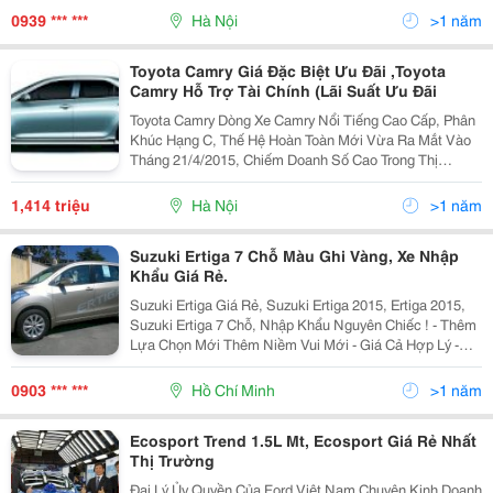
Toyota Việt Nam Để Cập Nhật Được Giá Xe
0939 *** ***
Hà Nội
>1 năm
Toyota Camry Giá Đặc Biệt Ưu Đãi ,Toyota
Camry Hỗ Trợ Tài Chính (Lãi Suất Ưu Đãi
Toyota Camry Dòng Xe Camry Nổi Tiếng Cao Cấp, Phân
Khúc Hạng C, Thế Hệ Hoàn Toàn Mới Vừa Ra Mắt Vào
Tháng 21/4/2015, Chiếm Doanh Số Cao Trong Thị
Trường Xe Nổi Tiếng. Thế Hệ Mới Cung Cấp 3 Phiên
Bản 2.0 E, 2.5 G Và 2.5 Q Với Kích Thước Tăng Hơn
1,414 triệu
Hà Nội
>1 năm
25Mm
Suzuki Ertiga 7 Chỗ Màu Ghi Vàng, Xe Nhập
Khẩu Giá Rẻ.
Suzuki Ertiga Giá Rẻ, Suzuki Ertiga 2015, Ertiga 2015,
Suzuki Ertiga 7 Chỗ, Nhập Khẩu Nguyên Chiếc ! - Thêm
Lựa Chọn Mới Thêm Niềm Vui Mới - Giá Cả Hợp Lý -
Tiết Kiệm Tối Đa Chi Phí Sử Dụng Xe Hơi . - Suzuki
Ertiga Trang Bị Hệ Thống An Toàn Cao Abs,
0903 *** ***
Hồ Chí Minh
>1 năm
Ecosport Trend 1.5L Mt, Ecosport Giá Rẻ Nhất
Thị Trường
Đại Lý Ủy Quyền Của Ford Việt Nam Chuyên Kinh Doanh