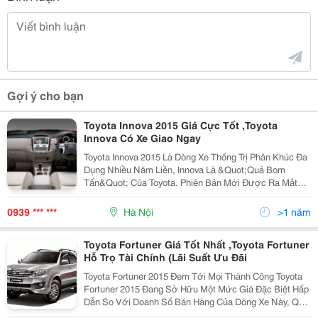
Gợi ý cho bạn
Toyota Innova 2015 Giá Cực Tốt ,Toyota
Innova Có Xe Giao Ngay
Toyota Innova 2015 Là Dòng Xe Thống Trị Phân Khúc Đa
Dụng Nhiều Năm Liền, Innova Là &Quot;Quả Bom
Tấn&Quot; Của Toyota. Phiên Bản Mới Được Ra Mắt
Tháng 03/2014 Với Nhiều Cải Tiến Về Trang Thiết Bị Và
Kiểu Dáng. Cả 4 Phiên Bản Innova Đều Có Cùng Kích
0939 *** ***
Hà Nội
>1 năm
Thước 4585
Toyota Fortuner Giá Tốt Nhất ,Toyota Fortuner
Hỗ Trọ Tài Chính (Lãi Suất Ưu Đãi
Toyota Fortuner 2015 Đem Tới Mọi Thành Công Toyota
Fortuner 2015 Đang Sở Hữu Một Mức Giá Đặc Biệt Hấp
Dẫn So Với Doanh Số Bán Hàng Của Dòng Xe Này, Quí
Khách Hãy Đến Trực Tiếp Các Đại Lý Chính Hãng Của