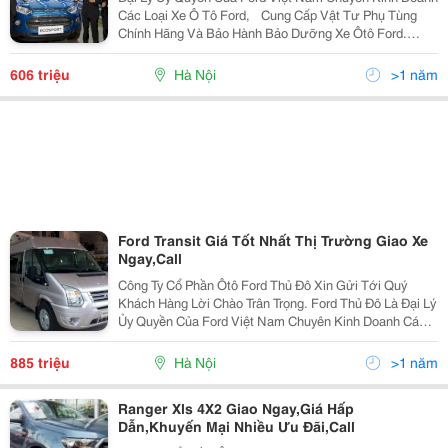
Các Loại Xe Ô Tô Ford, Cung Cấp Vật Tư Phụ Tùng
Chính Hãng Và Bảo Hành Bảo Dưỡng Xe Ôtô Ford.
Thông Tin Liên Hệ: Ms. Nguyễn Hồng Loan - Mobile:
0949291184 Địa Chỉ: Ford Thủ Đô , Km Số 8
606 triệu
Hà Nội
>1 năm
Ford Transit Giá Tốt Nhất Thị Trường Giao Xe
Ngay,Call
Công Ty Cổ Phần Ôtô Ford Thủ Đô Xin Gửi Tới Quý
Khách Hàng Lời Chào Trân Trọng. Ford Thủ Đô Là Đại Lý
Ủy Quyền Của Ford Việt Nam Chuyên Kinh Doanh Các
Loại Xe Ô Tô Ford , Cung Cấp Vật Tư Phụ Tùng Chính
Hãng Và Bảo Hành Bảo Dưỡng Xe Ôtô Ford.
885 triệu
Hà Nội
>1 năm
Ranger Xls 4X2 Giao Ngay,Giá Hấp
Dẫn,Khuyến Mại Nhiều Ưu Đãi,Call