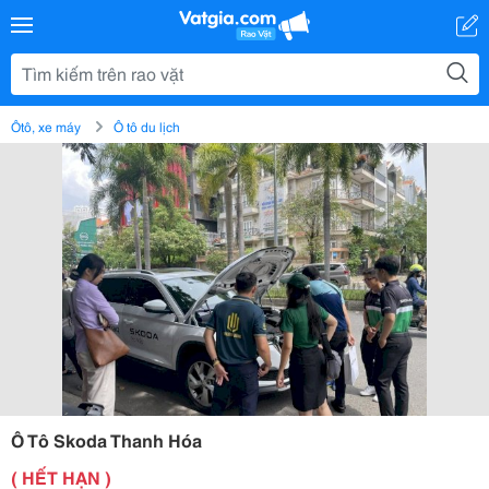
Ôtô, xe máy
Ô tô du lịch
Ô Tô Skoda Thanh Hóa
( HẾT HẠN )