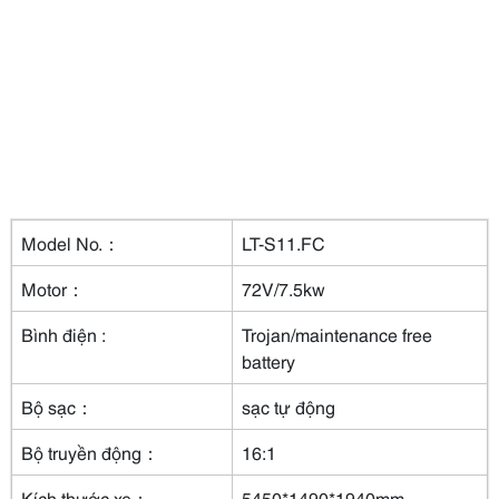
Model No.：
LT-S11.FC
Motor：
72V/7.5kw
Bình điện :
Trojan/maintenance free
battery
Bộ sạc：
sạc tự động
Bộ truyền động：
16:1
Kích thước xe：
5450*1490*1940mm