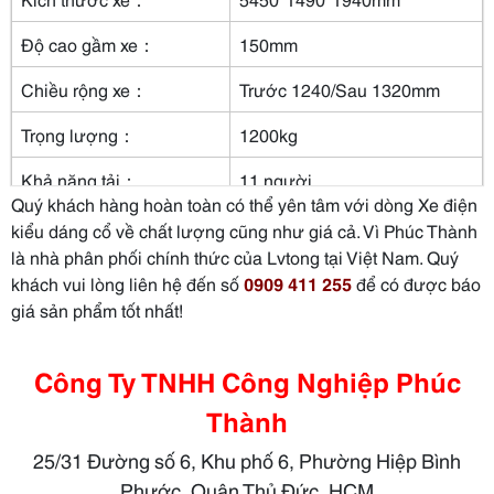
Độ cao gầm xe：
150mm
Chiều rộng xe：
Trước 1240/Sau 1320mm
Trọng lượng：
1200kg
Khả năng tải：
11 người
Quý khách hàng hoàn toàn có thể yên tâm với dòng Xe điện
Vận tốc：
30km/h
kiểu dáng cổ về chất lượng cũng như giá cả. Vì Phúc Thành
là nhà phân phối chính thức của Lvtong tại Việt Nam. Quý
Khoảng cách thắng xe：
＜6m
khách vui lòng liên hệ đến số
0909 411 255
để có được báo
giá sản phẩm tốt nhất!
Bán kính quay đầu xe：
11m
Khả năng leo dốc：
18%
Công Ty TNHH Công Nghiệp Phúc
Khoảng cách di chuyển
110km
Thành
tối đa ( 1 lần sạc)：
25/31 Đường số 6, Khu phố 6, Phường Hiệp Bình
Phước, Quận Thủ Đức, HCM