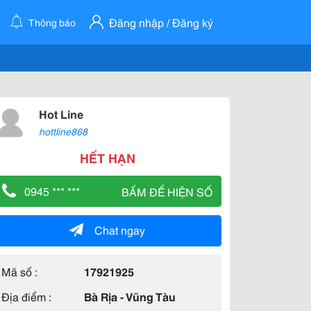
Đăng nhập / Đăng ký
Thông báo
Hot Line
hottline868
HẾT HẠN
0945 *** ***
BẤM ĐỂ HIỆN SỐ
Chat ngay
Mã số :
17921925
Địa điểm :
Bà Rịa - Vũng Tàu