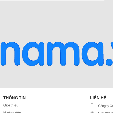
THÔNG TIN
LIÊN HỆ
Giới thiệu
Công ty C
Hướng dẫn
HN: 102 T