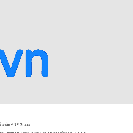
ổ phần VNP Group
hái Thịnh Phường Trung Liệt, Quận Đống Đa, Hà Nội