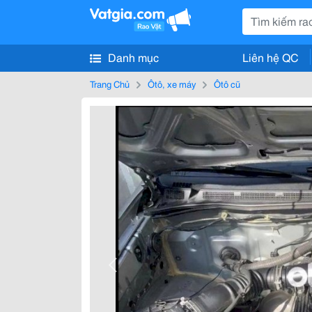
Danh mục
Liên hệ QC
Trang Chủ
Ôtô, xe máy
Ôtô cũ