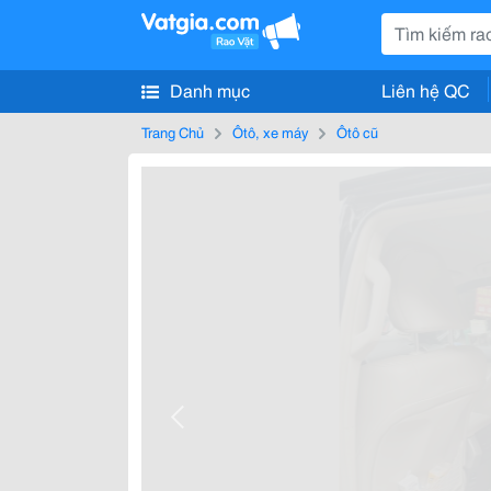
Danh mục
Liên hệ QC
Trang Chủ
Ôtô, xe máy
Ôtô cũ