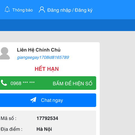
Đăng nhập / Đăng ký
Thông báo
Liên Hệ Chính Chủ
giangsegay1708id8165789
HẾT HẠN
0968 *** ***
BẤM ĐỂ HIỆN SỐ
Chat ngay
Mã số :
17792534
Địa điểm :
Hà Nội