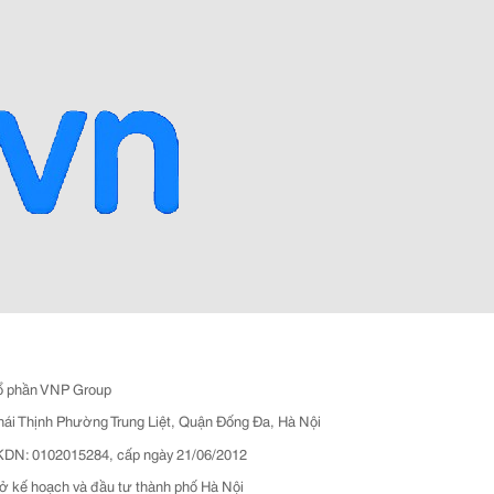
ổ phần VNP Group
hái Thịnh Phường Trung Liệt, Quận Đống Đa, Hà Nội
N: 0102015284, cấp ngày 21/06/2012
ở kế hoạch và đầu tư thành phố Hà Nội