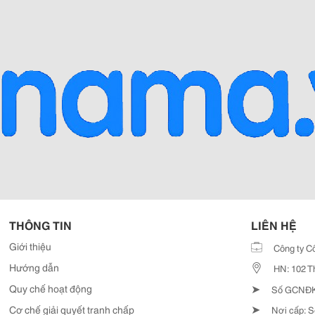
THÔNG TIN
LIÊN HỆ
Giới thiệu
Công ty C
Hướng dẫn
HN: 102 T
➤
Quy chế hoạt động
Số GCNĐKD
➤
Cơ chế giải quyết tranh chấp
Nơi cấp: S