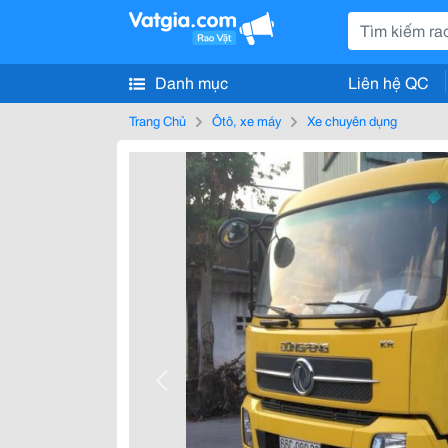
Danh mục
Liên hệ QC
Trang Chủ
Ôtô, xe máy
Xe chuyên dụng