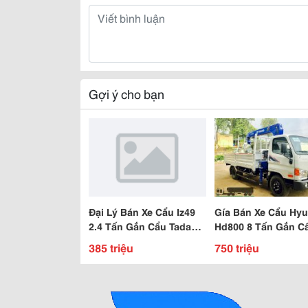
Gợi ý cho bạn
Đại Lý Bán Xe Cẩu Iz49
Gía Bán Xe Cẩu Hyu
2.4 Tấn Gắn Cẩu Tadano
Hd800 8 Tấn Gắn C
2 Tấn 3 Khúc Hỗ Trợ Vay
Tadano 3 Tấn 4 Kh
385 triệu
750 triệu
Nh 90%
Mới 100% Trả Góp