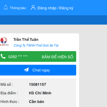
Đăng nhập / Đăng ký
Thông báo
Trần Thế Tuân
Công Ty TNHH Thế Giới Xe Tải
0282 *** ***
BẤM ĐỂ HIỆN SỐ
Chat ngay
Mã số :
15081157
Địa điểm :
Hồ Chí Minh
Hình thức :
Cần bán