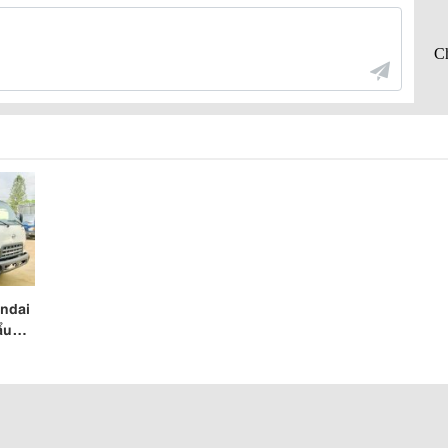
ndai
ẩu
úc