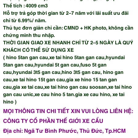
Thể tích : 4009 cm3
Hỗ trợ trả góp thời gian từ 2–7 năm với lãi suất ưu đãi
chỉ từ 6.99%/ năm.
Thủ tục đơn giản chỉ cần: CMND + HK photo, không cần
chứng minh thu nhập.
THỜI GIAN GIAO XE NHANH CHỈ TỪ 2–5 NGÀY LÀ QUÝ
KHÁCH CÓ THỂ SỬ DỤNG XE
( hino 5tan gan cau,xe tai hino 5tan gan cau,hyundai
5tan gan cau,hyundai 5t gan cau,fuso 5t gan
cau,hyundai 3t5 gan cau,hino 3t5 gan cau, hino gan
cau,xe tai hino 15t gan cau,gia xe hino 15 tan gan
cau,gia xe tai cau,xe tai hino gan cau soosan,xe tai hino
gan cau unic,xe cau hino 5 tan.gia xe cau hino, xe tai
hino )
MỌI THÔNG TIN CHI TIẾT XIN VUI LÒNG LIÊN HỆ:
CÔNG TY CỔ PHẦN THẾ GIỚI XE CẨU
Địa chỉ: Ngã Tư Bình Phước, Thủ Đức, Tp.HCM