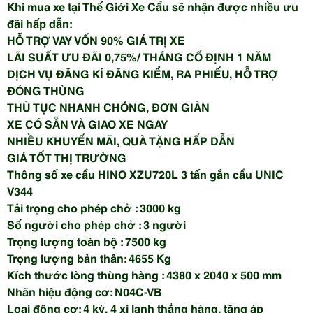
Khi mua xe tại Thế Giới Xe Cẩu sẽ nhận được nhiều ưu
đãi hấp dẫn:
HỖ TRỢ VAY VỐN 90% GIÁ TRỊ XE
LÃI SUẤT ƯU ĐÃI 0,75%/ THÁNG CỐ ĐỊNH 1 NĂM
DỊCH VỤ ĐĂNG KÍ ĐĂNG KIỂM, RA PHIẾU, HỖ TRỢ
ĐÓNG THÙNG
THỦ TỤC NHANH CHÓNG, ĐƠN GIẢN
XE CÓ SẴN VÀ GIAO XE NGAY
NHIỀU KHUYẾN MÃI, QUÀ TẶNG HẤP DẪN
GIÁ TỐT THỊ TRƯỜNG
Thông số xe cẩu HINO XZU720L 3 tấn gắn cẩu UNIC
V344
Tải trọng cho phép chở : 3000 kg
Số người cho phép chở : 3 người
Trọng lượng toàn bộ : 7500 kg
Trọng lượng bản thân: 4655 Kg
Kích thước lòng thùng hàng : 4380 x 2040 x 500 mm
Nhãn hiệu động cơ: N04C-VB
Loại động cơ: 4 kỳ, 4 xi lanh thẳng hàng, tăng áp