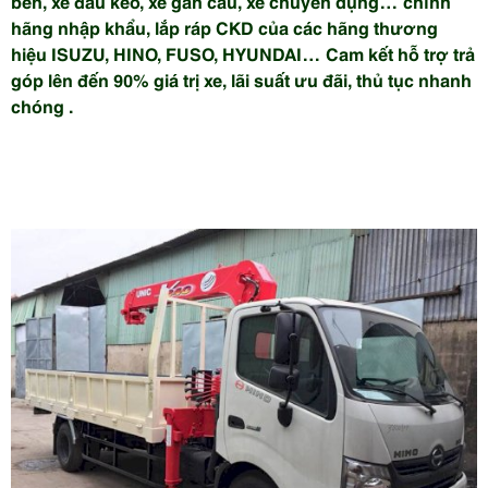
ben, xe đầu kéo, xe gắn cẩu, xe chuyên dụng… chính
hãng nhập khẩu, lắp ráp CKD của các hãng thương
hiệu ISUZU, HINO, FUSO, HYUNDAI… Cam kết hỗ trợ trả
góp lên đến 90% giá trị xe, lãi suất ưu đãi, thủ tục nhanh
chóng .