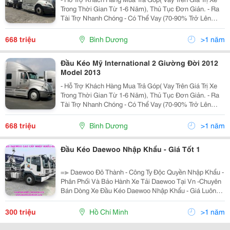
Trong Thời Gian Từ 1-6 Năm), Thủ Tục Đơn Giản. - Ra
Tài Trợ Nhanh Chóng - Có Thể Vay (70-90% Trở Lên
Giúp Khách Hàng, Lãi Suất Thấp) - Giao Xe Tận Nơi -
Hỗ Trợ Đăng Ký, Đăng Kiểm &Gt
668 triệu
Bình Dương
>1 năm
Đầu Kéo Mỹ International 2 Giường Đời 2012
Model 2013
- Hỗ Trợ Khách Hàng Mua Trả Góp( Vay Trên Giá Trị Xe
Trong Thời Gian Từ 1-6 Năm), Thủ Tục Đơn Giản. - Ra
Tài Trợ Nhanh Chóng - Có Thể Vay (70-90% Trở Lên
Giúp Khách Hàng, Lãi Suất Thấp) - Giao Xe Tận Nơi -
Hỗ Trợ Đăng Ký, Đăng Kiểm &Gt
668 triệu
Bình Dương
>1 năm
Đầu Kéo Daewoo Nhập Khẩu - Giá Tốt 1
=≫ Daewoo Đô Thành - Công Ty Độc Quyền Nhập Khẩu -
Phân Phối Và Bảo Hành Xe Tải Daewoo Tại Vn -Chuyên
Bán Dòng Xe Đầu Kéo Daewoo Nhập Khẩu - Giá Luôn
Tốt Nhất -Bảo Hành Và Cung Cấp Phụ Tùng Chính Hãng
-Hỗ Trợ Vay Ngân Hàng Đến 85% Giá
300 triệu
Hồ Chí Minh
>1 năm