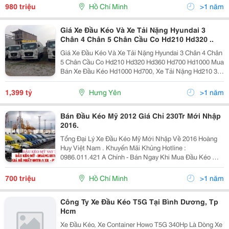
Láp 3: Đầu Kéo Công Suất 375 Ps, Cabin
980 triệu
Hồ Chí Minh
>1 năm
Giá Xe Đầu Kéo Và Xe Tải Nặng Hyundai 3
Chân 4 Chân 5 Chân Cầu Co Hd210 Hd320 ..
Giá Xe Đầu Kéo Và Xe Tải Nặng Hyundai 3 Chân 4 Chân
5 Chân Cầu Co Hd210 Hd320 Hd360 Hd700 Hd1000 Mua
Bán Xe Đầu Kéo Hd1000 Hd700, Xe Tải Nặng Hd210 3
Chân, Hd320 4 Chân, Hd360 5 Chân Hyundai Thaco Gọi
Mr Vương : 0965.416.256 Bán Xe Đầu Kéo Tải
1,399 tỷ
Hưng Yên
>1 năm
Bán Đầu Kéo Mỹ 2012 Giá Chỉ 230Tr Mới Nhập
2016.
Tổng Đại Lý Xe Đầu Kéo Mỹ Mới Nhập Về 2016 Hoàng
Huy Việt Nam . Khuyến Mãi Khủng Hotline :
0986.011.421 A Chính - Bán Ngay Khi Mua Đầu Kéo Mỹ
2012 Hoàng Huy Nhập Về Hệ Thống Khí Xả Đã Được
Sử Lý Chỉ Việc Chạy Bảo Hành Vĩnh Viễn -
700 triệu
Hồ Chí Minh
>1 năm
Công Ty Xe Đầu Kéo T5G Tại Bình Dương, Tp
Hcm
Xe Đầu Kéo, Xe Container Howo T5G 340Hp Là Dòng Xe