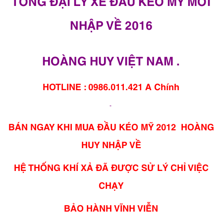
TỔNG ĐẠI LÝ XE ĐẦU KÉO MỸ MỚI
NHẬP VỀ 2016
HOÀNG HUY VIỆT NAM .
HOTLINE : 0986.011.421 A Chính
-
BÁN NGAY KHI MUA ĐẦU KÉO MỸ 2012 HOÀNG
HUY NHẬP VỀ
HỆ THỐNG KHÍ XẢ ĐÃ ĐƯỢC SỬ LÝ CHỈ VIỆC
CHẠY
BẢO HÀNH VĨNH VIỄN