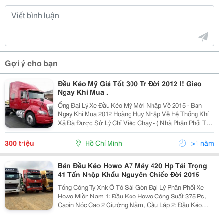
Gợi ý cho bạn
Đầu Kéo Mỹ Giá Tốt 300 Tr Đời 2012 !! Giao
Ngay Khi Mua .
Ổng Đại Lý Xe Đầu Kéo Mỹ Mới Nhập Về 2015 - Bán
Ngay Khi Mua 2012 Hoàng Huy Nhập Về Hệ Thống Khí
Xả Đã Được Sử Lý Chỉ Việc Chạy - ( Nhà Phân Phối Tại
Sài Gòn - Giá Rẻ Nhất Tp Hcm ) Liên Hệ Mua Xe Tại :
0986.011.421 Gặp Mr Chín
300 triệu
Hồ Chí Minh
>1 năm
Bán Đầu Kéo Howo A7 Máy 420 Hp Tải Trọng
41 Tấn Nhập Khẩu Nguyên Chiếc Đời 2015
Tổng Công Ty Xnk Ô Tô Sài Gòn Đại Lý Phân Phối Xe
Howo Miền Nam 1: Đầu Kéo Howo Công Suất 375 Ps,
Cabin Nóc Cao 2 Giường Nằm, Cầu Láp 2: Đầu Kéo
Công Suất 375 Ps, Cabin Nóc Thấp 1 Giường Nằm, Cầu