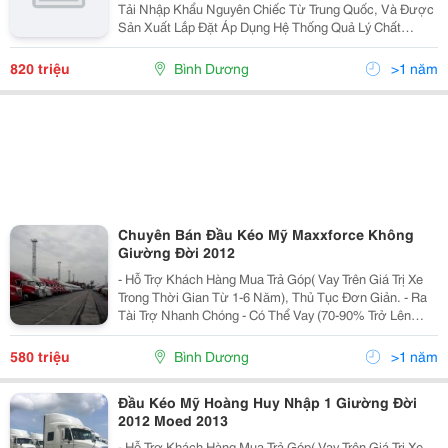
Tải Nhập Khẩu Nguyên Chiếc Từ Trung Quốc, Và Được
Sản Xuất Lắp Đặt Áp Dụng Hệ Thống Quả Lý Chất
Lượng Như Iso 9001:2000&Hellip; Do Đó Đây Là Một
Sản Phẩm Điển Hình Hội Tụ Đầy Đủ Nhiều Yếu Tố Từ
820 triệu
Bình Dương
>1 năm
Tính
Chuyên Bán Đầu Kéo Mỹ Maxxforce Không
Giường Đời 2012
- Hỗ Trợ Khách Hàng Mua Trả Góp( Vay Trên Giá Trị Xe
Trong Thời Gian Từ 1-6 Năm), Thủ Tục Đơn Giản. - Ra
Tài Trợ Nhanh Chóng - Có Thể Vay (70-90% Trở Lên
Giúp Khách Hàng, Lãi Suất Thấp) - Giao Xe Tận Nơi -
Hỗ Trợ Đăng Ký, Đăng Kiểm &Gt
580 triệu
Bình Dương
>1 năm
Đầu Kéo Mỹ Hoàng Huy Nhập 1 Giường Đời
2012 Moed 2013
- Hỗ Trợ Khách Hàng Mua Trả Góp( Vay Trên Giá Trị Xe