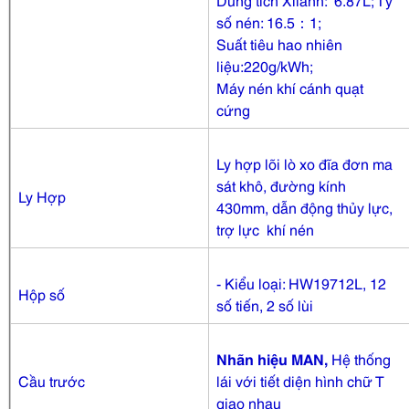
số nén: 16.5：1;
Suất tiêu hao nhiên
liệu:220g/kWh;
Máy nén khí cánh quạt
cứng
Ly hợp lõi lò xo đĩa đơn ma
sát khô, đường kính
Ly Hợp
430mm, dẫn động thủy lực,
trợ lực khí nén
- Kiểu loại: HW19712L, 12
Hộp số
số tiến, 2 số lùi
Nhãn hiệu MAN,
Hệ thống
Cầu trước
lái với tiết diện hình chữ T
giao nhau