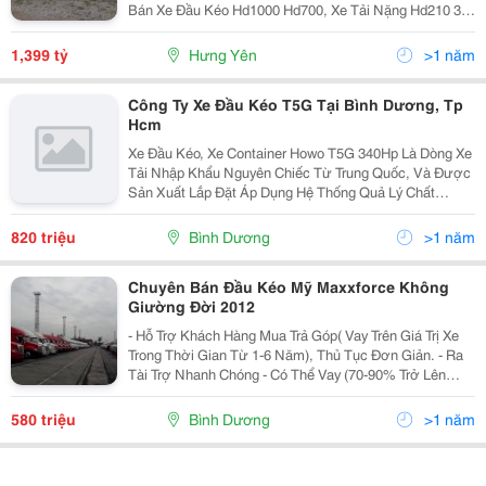
Bán Xe Đầu Kéo Hd1000 Hd700, Xe Tải Nặng Hd210 3
Chân, Hd320 4 Chân, Hd360 5 Chân Hyundai Thaco Gọi
Mr Vương : 0965.416.256 Bán Xe Đầu Kéo Tải
1,399 tỷ
Hưng Yên
>1 năm
Công Ty Xe Đầu Kéo T5G Tại Bình Dương, Tp
Hcm
Xe Đầu Kéo, Xe Container Howo T5G 340Hp Là Dòng Xe
Tải Nhập Khẩu Nguyên Chiếc Từ Trung Quốc, Và Được
Sản Xuất Lắp Đặt Áp Dụng Hệ Thống Quả Lý Chất
Lượng Như Iso 9001:2000&Hellip; Do Đó Đây Là Một
Sản Phẩm Điển Hình Hội Tụ Đầy Đủ Nhiều Yếu Tố Từ
820 triệu
Bình Dương
>1 năm
Tính
Chuyên Bán Đầu Kéo Mỹ Maxxforce Không
Giường Đời 2012
- Hỗ Trợ Khách Hàng Mua Trả Góp( Vay Trên Giá Trị Xe
Trong Thời Gian Từ 1-6 Năm), Thủ Tục Đơn Giản. - Ra
Tài Trợ Nhanh Chóng - Có Thể Vay (70-90% Trở Lên
Giúp Khách Hàng, Lãi Suất Thấp) - Giao Xe Tận Nơi -
Hỗ Trợ Đăng Ký, Đăng Kiểm &Gt
580 triệu
Bình Dương
>1 năm