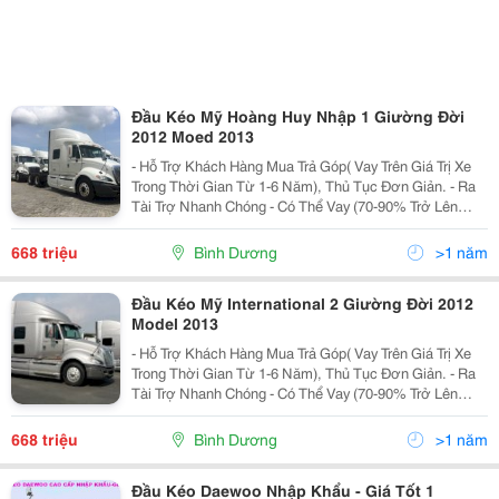
Đầu Kéo Mỹ Hoàng Huy Nhập 1 Giường Đời
2012 Moed 2013
- Hỗ Trợ Khách Hàng Mua Trả Góp( Vay Trên Giá Trị Xe
Trong Thời Gian Từ 1-6 Năm), Thủ Tục Đơn Giản. - Ra
Tài Trợ Nhanh Chóng - Có Thể Vay (70-90% Trở Lên
Giúp Khách Hàng, Lãi Suất Thấp) - Giao Xe Tận Nơi -
Hỗ Trợ Đăng Ký, Đăng Kiểm &Gt
668 triệu
Bình Dương
>1 năm
Đầu Kéo Mỹ International 2 Giường Đời 2012
Model 2013
- Hỗ Trợ Khách Hàng Mua Trả Góp( Vay Trên Giá Trị Xe
Trong Thời Gian Từ 1-6 Năm), Thủ Tục Đơn Giản. - Ra
Tài Trợ Nhanh Chóng - Có Thể Vay (70-90% Trở Lên
Giúp Khách Hàng, Lãi Suất Thấp) - Giao Xe Tận Nơi -
Hỗ Trợ Đăng Ký, Đăng Kiểm &Gt
668 triệu
Bình Dương
>1 năm
Đầu Kéo Daewoo Nhập Khẩu - Giá Tốt 1