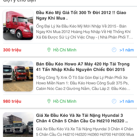
Đầu Kéo Mỹ Giá Tốt 300 Tr Đời 2012 !! Giao
Ngay Khi Mua .
Ổng Đại Lý Xe Đầu Kéo Mỹ Mới Nhập Về 2015 - Bán
Ngay Khi Mua 2012 Hoàng Huy Nhập Về Hệ Thống Khí
Xả Đã Được Sử Lý Chỉ Việc Chạy - ( Nhà Phân Phối Tại
Sài Gòn - Giá Rẻ Nhất Tp Hcm ) Liên Hệ Mua Xe Tại :
0986.011.421 Gặp Mr Chín
300 triệu
Hồ Chí Minh
>1 năm
Bán Đầu Kéo Howo A7 Máy 420 Hp Tải Trọng
41 Tấn Nhập Khẩu Nguyên Chiếc Đời 2015
Tổng Công Ty Xnk Ô Tô Sài Gòn Đại Lý Phân Phối Xe
Howo Miền Nam 1: Đầu Kéo Howo Công Suất 375 Ps,
Cabin Nóc Cao 2 Giường Nằm, Cầu Láp 2: Đầu Kéo
Công Suất 375 Ps, Cabin Nóc Thấp 1 Giường Nằm, Cầu
Láp 3: Đầu Kéo Công Suất 375 Ps, Cabin
980 triệu
Hồ Chí Minh
>1 năm
Giá Xe Đầu Kéo Và Xe Tải Nặng Hyundai 3
Chân 4 Chân 5 Chân Cầu Co Hd210 Hd320 ..
Giá Xe Đầu Kéo Và Xe Tải Nặng Hyundai 3 Chân 4 Chân
5 Chân Cầu Co Hd210 Hd320 Hd360 Hd700 Hd1000 Mua