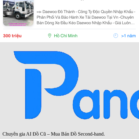
=≫ Daewoo Đô Thành - Công Ty Độc Quyền Nhập Khẩu -
Phân Phối Và Bảo Hành Xe Tải Daewoo Tại Vn -Chuyên
Bán Dòng Xe Đầu Kéo Daewoo Nhập Khẩu - Giá Luôn
Tốt Nhất -Bảo Hành Và Cung Cấp Phụ Tùng Chính Hãng
-Hỗ Trợ Vay Ngân Hàng Đến 85% Giá
300 triệu
Hồ Chí Minh
>1 năm