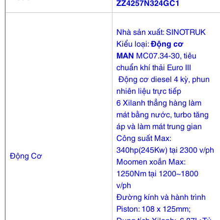
ZZ4257N324GC1
Nhà sản xuất: SINOTRUK
Kiểu loại:
Động cơ
MAN
MC07.34-30, tiêu
chuẩn khí thải Euro III
Động cơ diesel 4 kỳ, phun
nhiên liệu trực tiếp
6 Xilanh thẳng hàng làm
mát bằng nước, turbo tăng
áp và làm mát trung gian
Công suất Max:
340hp(245Kw) tại 2300 v/ph
Động Cơ
Moomen xoắn Max:
1250Nm tại 1200~1800
v/ph
Đường kính và hành trình
Piston: 108 x 125mm;
Dung tích Xilanh: 6.87L; Tỷ