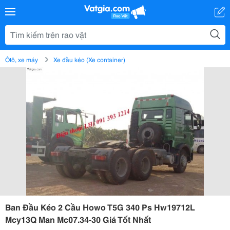
Ôtô, xe máy
Xe đầu kéo (Xe container)
Ban Đầu Kéo 2 Cầu Howo T5G 340 Ps Hw19712L
Mcy13Q Man Mc07.34-30 Giá Tốt Nhất