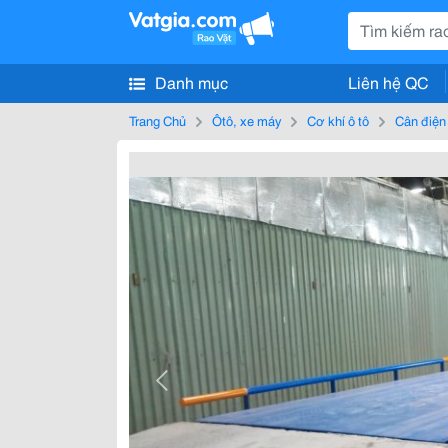
Danh mục
Liên hệ QC
Trang Chủ
Ôtô, xe máy
Cơ khí ô tô
Cân điện 