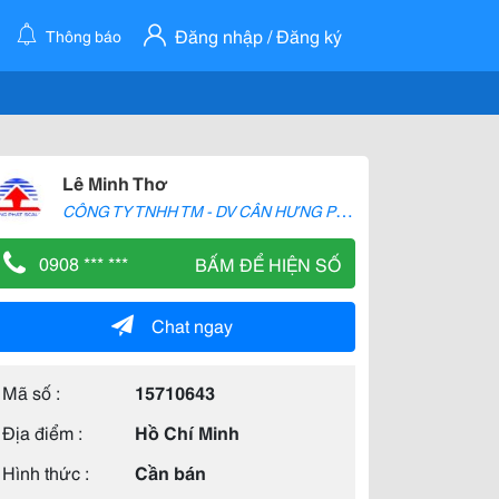
Đăng nhập / Đăng ký
Thông báo
Lê Minh Thơ
C
ÔNG TY TNHH TM - DV CÂN HƯNG PHÁT
0908 *** ***
BẤM ĐỂ HIỆN SỐ
Chat ngay
Mã số :
15710643
Địa điểm :
Hồ Chí Minh
Hình thức :
Cần bán