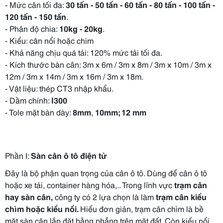
- Mức cân tối đa:
30 tấn - 50 tấn - 60 tấn - 80 tấn - 100 tấn -
120 tấn - 150 tấn
.
- Phân độ chia:
10kg - 20kg
.
- Kiểu: cân nổi hoặc chìm
- Khả năng chịu quá tải: 120% mức tải tối đa.
- Kích thước bàn cân: 3m x 6m / 3m x 8m / 3m x 10m / 3m x
12m / 3m x 14m / 3m x 16m / 3m x 18m.
- Vật liệu: thép CT3 nhập khẩu.
- Dầm chính:
I300
- Tole mặt bàn dày:
8mm
,
10mm; 12 mm
Phần I:
Sàn cân ô tô điện tử
Đây là bộ phận quan trọng của cân ô tô. Dùng để cân ô tô
hoặc xe tải, container hàng hóa,.. Trong lĩnh vực
trạm cân
hay sàn cân,
công ty có 2 lựa chọn là làm
trạm cân kiểu
chìm hoặc kiểu nổi.
Hiểu đơn giản, trạm cân chìm là bề
mặt sàn cân lắp đặt bằng phẳng trên mặt đất. Còn kiểu nổi