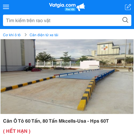
Cơ khí ô tô
Cân điện tử xe tải
Cân Ô Tô 60 Tấn, 80 Tấn Mkcells-Usa - Hps 60T
( HẾT HẠN )