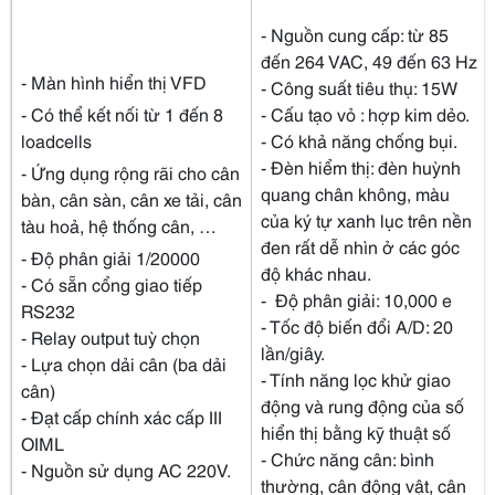
- Nguồn cung cấp: từ 85
đến 264 VAC, 49 đến 63 Hz
- Màn hình hiển thị VFD
- Công suất tiêu thụ: 15W
- Có thể kết nối từ 1 đến 8
- Cấu tạo vỏ : hợp kim dẻo.
loadcells
- Có khả năng chống bụi.
- Đèn hiểm thị: đèn huỳnh
- Ứng dụng rộng rãi cho cân
quang chân không, màu
bàn, cân sàn, cân xe tải, cân
của ký tự xanh lục trên nền
tàu hoả, hệ thống cân, …
đen rất dễ nhìn ở các góc
- Độ phân giải 1/20000
độ khác nhau.
- Có sẵn cổng giao tiếp
- Độ phân giải: 10,000 e
RS232
- Tốc độ biến đổi A/D: 20
- Relay output tuỳ chọn
lần/giây.
- Lựa chọn dải cân (ba dải
- Tính năng lọc khử giao
cân)
động và rung động của số
- Đạt cấp chính xác cấp III
hiển thị bằng kỹ thuật số
OIML
- Chức năng cân: bình
- Nguồn sử dụng AC 220V.
thường, cân động vật, cân