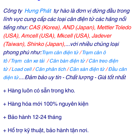
Công ty
Hưng Phát
tự hào là đơn vị đứng đầu trong
lĩnh vực cung cấp các loại cân điện tử các
hãng nổi
tiếng như:
CAS (Korea),
AND (Japan)
,
Mettler Toledo
(USA)
,
Amcell (USA)
,
Mkcell (USA)
,
Jadever
(Taiwan)
,
Shinko (Japan)
,
...
với nhiều chủng loại
phong phú như:
Trạm cân điện tử
/
T
rạm cân ô
tô
/
T
rạm cân xe tải
/
C
ân bàn điện tử
/
C
ân treo điện
tử
/
Load cell
/
C
ân phân tích
/
C
ân sàn điện tử
/
Đầu cân
....Đảm bảo uy tín - Chất lượng - Giá tốt nhất
điện tử
+ Hàng luôn có sẵn trong kho.
+ Hàng hóa mới 100% nguyên kiện
+ Bảo hành 12-24 tháng
+ Hổ trợ kỹ thuật, bảo hành tận nơi.