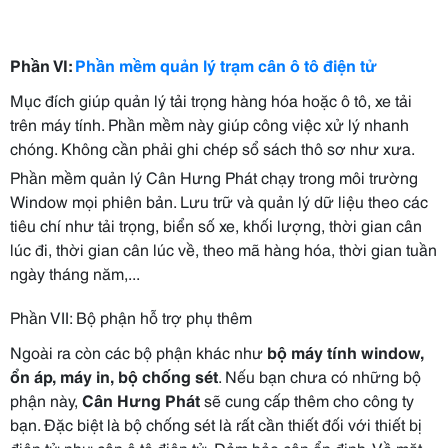
Phần VI:
Phần mềm quản lý trạm cân ô tô điện tử
Mục đích giúp quản lý tải trọng hàng hóa hoặc ô tô, xe tải
trên máy tính. Phần mềm này giúp công việc xử lý nhanh
chóng. Không cần phải ghi chép sổ sách thô sơ như xưa.
Phần mềm quản lý Cân Hưng Phát chạy trong môi trường
Window mọi phiên bản. Lưu trữ và quản lý dữ liệu theo các
tiêu chí như tải trọng, biển số xe, khối lượng, thời gian cân
lúc đi, thời gian cân lúc về, theo mã hàng hóa, thời gian tuần
ngày tháng năm,...
Phần VII: Bộ phận hỗ trợ phụ thêm
Ngoài ra còn các bộ phận khác như
bộ máy tính window,
ổn áp, máy in, bộ chống sét
. Nếu bạn chưa có những bộ
phận này,
Cân Hưng Phát
sẽ cung cấp thêm cho công ty
bạn. Đặc biệt là bộ chống sét là rất cần thiết đối với thiết bị
điện tử như cân ô tô điện tử. Đảm bảo cân ổn định. Về mặt