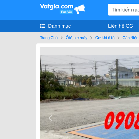
Danh mục
Liên hệ QC
Trang Chủ
Ôtô, xe máy
Cơ khí ô tô
Cân điện 