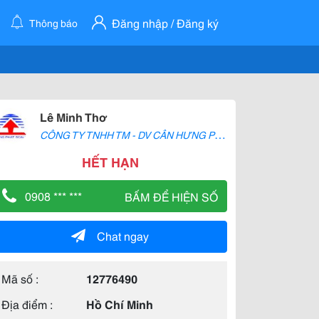
Đăng nhập / Đăng ký
Thông báo
Lê Minh Thơ
C
ÔNG TY TNHH TM - DV CÂN HƯNG PHÁT
HẾT HẠN
0908 *** ***
BẤM ĐỂ HIỆN SỐ
Chat ngay
Mã số :
12776490
Địa điểm :
Hồ Chí Minh