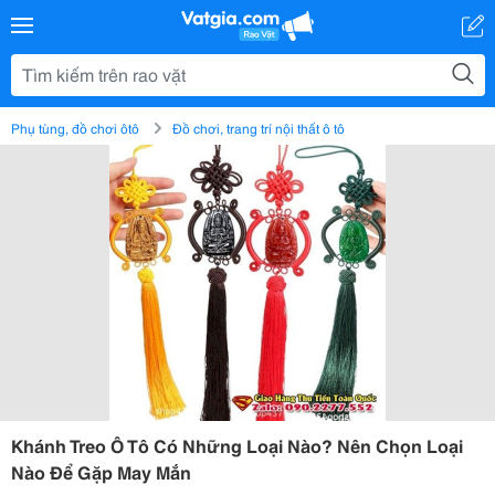
Phụ tùng, đồ chơi ôtô
Đồ chơi, trang trí nội thất ô tô
Khánh Treo Ô Tô Có Những Loại Nào? Nên Chọn Loại
Nào Để Gặp May Mắn