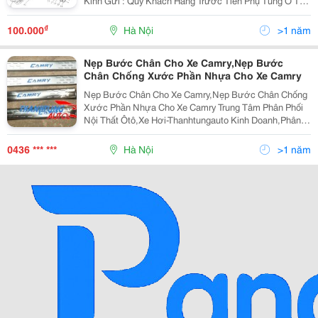
Kính Gửi : Quý Khách Hàng Trước Tiên Phụ Tùng Ô Tô
Tuấn Phát Xin Được Gửi Tới Quý Khách Hàng Lời Chào
Trân
₫
100.000
Hà Nội
>1 năm
Nẹp Bước Chân Cho Xe Camry,Nẹp Bước
Chân Chống Xước Phần Nhựa Cho Xe Camry
Nẹp Bước Chân Cho Xe Camry,Nẹp Bước Chân Chống
Xước Phần Nhựa Cho Xe Camry Trung Tâm Phân Phối
Nội Thất Ôtô,Xe Hơi-Thanhtungauto Kinh Doanh,Phân
Phối Sỉ Lẻ Đồ Chơi, Đồ Trang Trí Nội, Ngoại Thất Xe
Hơi,Chuyên Dán Phim Cách Nhiệt,Bọc Ghế Da,Lắp Đặt
0436 *** ***
Hà Nội
>1 năm