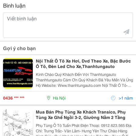
Bình luận
Gợi ý cho bạn
Nội Thất Ô Tô Xe Hơi, Dvd Theo Xe, Bậc Bước
Ô Tô, Đèn Led Cho Xe,Thanhtungauto
Kính Chào Quý Khách Đến Với Thanhtungauto
Thanhtungauto Cám Ơn Quý Khách Đã Yêu Mến Và Ủng
Hộ Website: Www.thanhtungauto.com Nội Thất Ô Tô-
Thanhtùngauto Chuyên Kinh Doanh Bán Buôn,Bán Lẻ
Các Loại Đồ Chơi, Đồ Trang Trí Nội, Ngoại Thất Xe Hơi.
0436 *** ***
Hà Nội
>1 năm
Mua Bán Phụ Tùng Xe Khách Transico, Phụ
Tùng Xe Ghế Ngồi 3-2, Giường Nằm 2 Tầng
Phụ Tùng Ô Tô Tuấn Phát Điện Thoại: 0912.623.565 Địa
Chỉ: Trưng Trắc- Văn Lâm- Hưng Yên Thư Chào Hàng