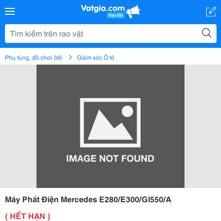
Phụ tùng, đồ chơi ôtô
Giảm xóc Ô tô
Máy Phát Điện Mercedes E280/E300/Gl550/A
( HẾT HẠN )