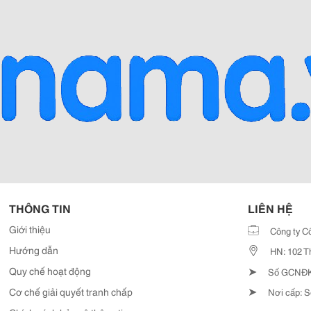
THÔNG TIN
LIÊN HỆ
Giới thiệu
Công ty C
Hướng dẫn
HN: 102 T
➤
Quy chế hoạt động
Số GCNĐKD
➤
Cơ chế giải quyết tranh chấp
Nơi cấp: S