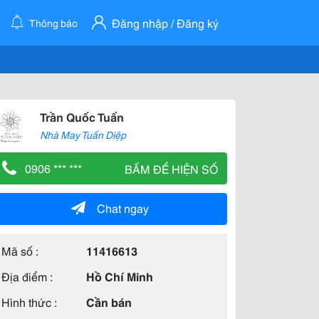
Đăng nhập / Đăng ký
Thông báo
Trần Quốc Tuấn
Nhà May Tuấn Diệp
0906 *** ***
BẤM ĐỂ HIỆN SỐ
Chat ngay
Mã số :
11416613
Địa điểm :
Hồ Chí Minh
Hình thức :
Cần bán