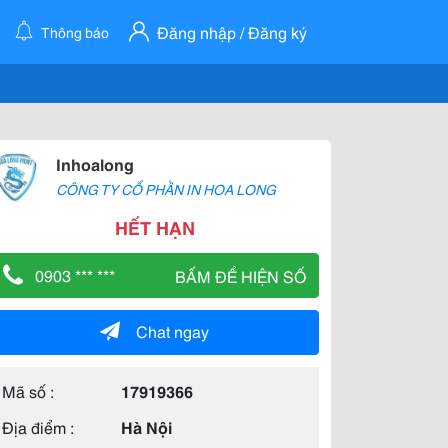
Đăng nhập / Đăng ký
Thông báo
Inhoalong
CÔNG TY CỔ PHẦN IN HOA LONG
HẾT HẠN
0903 *** ***
BẤM ĐỂ HIỆN SỐ
Chat ngay
Mã số :
17919366
Địa điểm :
Hà Nội