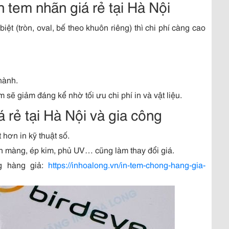
n tem nhãn giá rẻ tại Hà Nội
ệt (tròn, oval, bế theo khuôn riêng) thì chi phí càng cao
hành.
m sẽ giảm đáng kể nhờ tối ưu chi phí in và vật liệu.
 rẻ tại Hà Nội và gia công
 hơn in kỹ thuật số.
án màng, ép kim, phủ UV… cũng làm thay đổi giá.
g hàng giả:
https://inhoalong.vn/in-tem-chong-hang-gia-