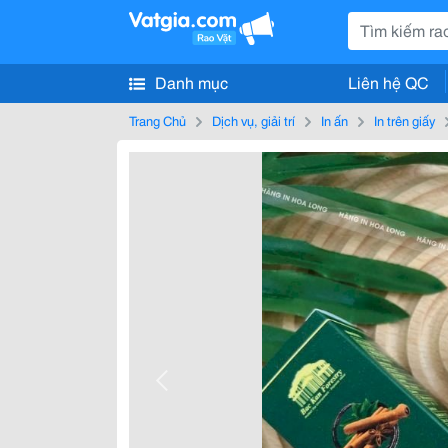
Danh mục
Liên hệ QC
Trang Chủ
Dịch vụ, giải trí
In ấn
In trên giấy