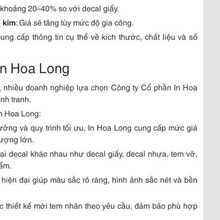
 khoảng 20–40% so với decal giấy.
 kim
: Giá sẽ tăng tùy mức độ gia công.
ng cấp thông tin cụ thể về kích thước, chất liệu và số
 In Hoa Long
ẻ, nhiều doanh nghiệp lựa chọn Công ty Cổ phần In Hoa
nh tranh.
In Hoa Long:
xưởng và quy trình tối ưu, In Hoa Long cung cấp mức giá
lượng lớn.
ại decal khác nhau như decal giấy, decal nhựa, tem vỡ,
ẩm.
ố hiện đại giúp màu sắc rõ ràng, hình ảnh sắc nét và bền
ặc thiết kế mới tem nhãn theo yêu cầu, đảm bảo phù hợp