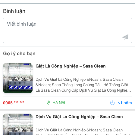
Bình luận
Gợi ý cho bạn
Giặt Là Công Nghiệp – Sasa Clean
Dịch Vụ Giặt Là Công Nghiệp &Ndash; Sasa Clean
&Ndash; Sasa Thăng Long Chúng Tôi - Hệ Thống Giặt
Là Sasa Clean Cung Cấp Dịch Vụ Giặt Là Công Nghiệp
(Chăn, Drap, Gối, Rèm Cửa),Đồng Phục Công Sở, Quần
Áo Bảo Hộ Cho Cáccông Ty, Bệnh Viện, Trường Học....
0965 *** ***
Hà Nội
>1 năm
Dịch Vụ Giặt Là Công Nghiệp – Sasa Clean
Dịch Vụ Giặt Là Công Nghiệp &Ndash; Sasa Clean