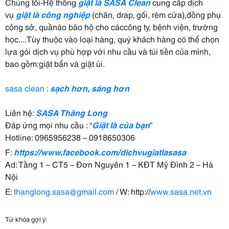
Chúng tôi-Hệ thống
giặt là
SASA Clean
cung cấp dịch
vụ
giặt là công nghiệp
(chăn, drap, gối, rèm cửa),đồng phụ
công sở, quầnáo bảo hộ cho cáccông ty, bệnh viện, trường
học....Tùy thuộc vào loại hàng, quý khách hàng có thể chọn
lựa gói dịch vụ phù hợp với nhu cầu và túi tiền của mình,
bao gồm:giặt bẩn và giặt ủi.
sasa clean
:
sạch hơn, sáng hơn
Liên hệ:
SASA Thăng Long
Đáp ứng mọi nhu cầu : “
Giặt là của bạn
”
Hotline: 0965956238 – 0918650306
F:
https://www.facebook.com/dichvugiatlasasa
Ad: Tầng 1 – CT5 – Đơn Nguyên 1 – KĐT Mỹ Đình 2 – Hà
Nội
E:
thanglong.sasa@gmail.com
/ W: http://
www.sasa.net.vn
Từ khóa gợi ý: