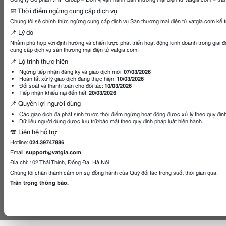
📅 Thời điểm ngừng cung cấp dịch vụ
Chúng tôi sẽ chính thức ngừng cung cấp dịch vụ Sàn thương mại điện tử vatgia.com kể 
📌 Lý do
Nhằm phù hợp với định hướng và chiến lược phát triển hoạt động kinh doanh trong giai 
cung cấp dịch vụ sàn thương mại điện tử vatgia.com.
📌 Lộ trình thực hiện
Ngừng tiếp nhận đăng ký và giao dịch mới:
07/03/2026
Hoàn tất xử lý giao dịch đang thực hiện:
10/03/2026
Đối soát và thanh toán cho đối tác:
10/03/2026
Tiếp nhận khiếu nại đến hết:
20/03/2026
📌 Quyền lợi người dùng
Các giao dịch đã phát sinh trước thời điểm ngừng hoạt động được xử lý theo quy địn
Dữ liệu người dùng được lưu trữ/bảo mật theo quy định pháp luật hiện hành.
☎️ Liên hệ hỗ trợ
Hotline:
024.39747886
Email:
support@vatgia.com
Địa chỉ: 102 Thái Thịnh, Đống Đa, Hà Nội
Chúng tôi chân thành cảm ơn sự đồng hành của Quý đối tác trong suốt thời gian qua.
Trân trọng thông báo.