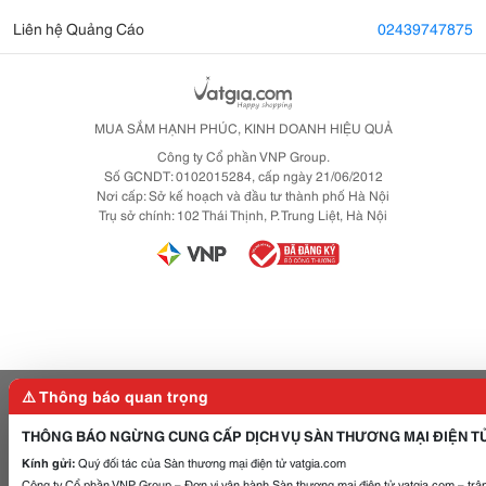
Liên hệ Quảng Cáo
02439747875
MUA SẮM HẠNH PHÚC, KINH DOANH HIỆU QUẢ
Công ty Cổ phần VNP Group.
Số GCNDT: 0102015284, cấp ngày 21/06/2012
Nơi cấp: Sở kế hoạch và đầu tư thành phố Hà Nội
Trụ sở chính: 102 Thái Thịnh, P. Trung Liệt, Hà Nội
⚠️ Thông báo quan trọng
THÔNG BÁO NGỪNG CUNG CẤP DỊCH VỤ SÀN THƯƠNG MẠI ĐIỆN T
Kính gửi:
Quý đối tác của Sàn thương mại điện tử vatgia.com
Công ty Cổ phần VNP Group – Đơn vị vận hành Sàn thương mại điện tử vatgia.com – trân