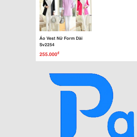
Áo Vest Nữ Form Dài
Sv2254
₫
255.000