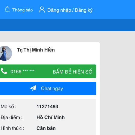
Đăng nhập / Đăng ký
Thông báo
Tạ Thị Minh Hiền
0166 *** ***
BẤM ĐỂ HIỆN SỐ
Chat ngay
Mã số :
11271493
Địa điểm :
Hồ Chí Minh
Hình thức :
Cần bán