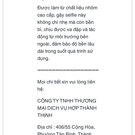
Được làm từ chất liệu nhôm
cao cấp, gậy selfie này
không chỉ nhẹ mà còn bền
bỉ, chịu được va đập và tác
động từ môi trường bên
ngoài, đảm bảo độ bền lâu
dài trong suốt quá trình sử
dụng.
➖➖➖➖➖➖➖➖➖➖➖➖➖➖➖➖➖
Mọi chi tiết xin vui lòng liên
hệ:
CÔNG TY TNHH THƯƠNG
MẠI DỊCH VỤ HỢP THÀNH
THỊNH
Địa chỉ : 406/55 Cộng Hòa,
Phường Tân Bình, Thành