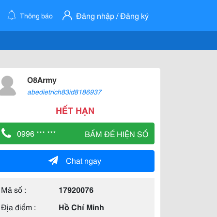
Đăng nhập / Đăng ký
Thông báo
O8Army
abedietrich83id8186937
HẾT HẠN
0996 *** ***
BẤM ĐỂ HIỆN SỐ
Chat ngay
Mã số :
17920076
Địa điểm :
Hồ Chí Minh