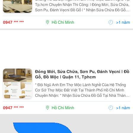
Tp.hcm Chuyên Nhận Thi Công: | Đóng Mới, Sửa Chữa,
Sơn Pu, Đánh Vẹcni Đồ Gỗ | * Nhận Sửa Chữa Đồ Gỗ
Tại Nhà Thành Phố Hồ Chí Minh - Sửa Chữa Cửa Sổ,
Cửa Thông Phòng, Cửa Đi Bị Sập Xệ Khó Đóng Hư Hỏn
0947 *** ***
Hồ Chí Minh
>1 năm
Đóng Mới, Sửa Chữa, Sơn Pu, Đánh Vẹcni | Đồ
Gỗ, Đồ Mộc | Quận 11, Tphcm
* Đội Ngũ Anh Em Thợ Mộc Lành Nghề Của Hệ Thống
Cơ Sở Thợ Mộc Đất Việt Tại Thành Phố Hồ Chí Minh
Chuyên Nhận: * Nhận Sửa Chữa Đồ Gỗ Tại Nhà Thành
Phố Hồ Chí Minh - Sửa Chữa Cửa Sổ, Cửa Thông
Phòng, Cửa Đi Bị Sập Xệ Khó Đóng Hư Hỏng Cong
0947 *** ***
Hồ Chí Minh
>1 năm
Vênh. - Sử