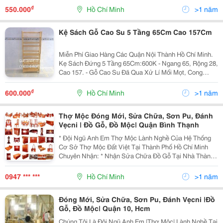
Nội Thất Văn Phòng Hoà Hưng 171 Nơ Trang Long...
₫
550.000
Hồ Chí Minh
>1 năm
Kệ Sách Gỗ Cao Su 5 Tầng 65Cm Cao 157Cm
Miễn Phí Giao Hàng Các Quận Nội Thành Hồ Chí Minh.
Kẹ Sách Đứng 5 Tầng 65Cm:600K - Ngang 65, Rộng 28,
Cao 157. - Gỗ Cao Su Đã Qua Xử Lí Mối Mọt, Cong
Vênh. - Tháo Lắp Dễ Dàng , Đơn Giản, Thuận Tiện Trong
Việc Di Chuyển. Nội Thất Văn Phòng Ho
₫
600.000
Hồ Chí Minh
>1 năm
Thợ Mộc Đóng Mới, Sửa Chữa, Sơn Pu, Đánh
Vẹcni | Đồ Gỗ, Đồ Mộc| Quận Bình Thạnh
* Đội Ngũ Anh Em Thợ Mộc Lành Nghề Của Hệ Thống
Cơ Sở Thợ Mộc Đất Việt Tại Thành Phố Hồ Chí Minh
Chuyên Nhận: * Nhận Sửa Chữa Đồ Gỗ Tại Nhà Thành
Phố Hồ Chí Minh - Sửa Chữa Cửa Sổ, Cửa Thông
Phòng, Cửa Đi Bị Sập Xệ Khó Đóng Hư Hỏng Cong
0947 *** ***
Hồ Chí Minh
>1 năm
Vênh. - Sử
Đóng Mới, Sửa Chữa, Sơn Pu, Đánh Vẹcni |Đồ
Gỗ, Đồ Mộc| Quận 10, Hcm
Chúng Tôi Là Đội Ngũ Anh Em |Thợ Mộc| Lành Nghề Tại