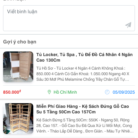
Gợi ý cho bạn
Tủ Locker, Tủ Spa , Tủ Để Đồ Cá Nhân 4 Ngăn
Cao 130Cm
Tủ Hồ Sơ - Tủ Locker 4 Ngăn 4 Cánh Không Khoá :
850.000 4 Cánh Có Gắn Khoá: 1.050.000 Ngang 40 X
Sâu 30 Mdf Phủ Melamine Chống Trầy Chân Gỗ Tự
Nhiên Bảo Hành 12 Tháng Miễn Phí Giao Hàng Các
Quận Hcm Nội Thất Văn Phòng Hoà...
₫
850.000
Hồ Chí Minh
05/09/2025
Miễn Phí Giao Hàng - Kệ Sách Đứng Gỗ Cao
Su 5 Tầng 50Cm Cao 157Cm
Kệ Sách Đứng 5 Tầng 50Cm: 550K - Ngang 50, Rộng
28, Cao 157. - Gỗ Cao Su Đã Qua Xử Lí Mối Mọt, Cong
Vênh. - Tháo Lắp Dễ Dàng , Đơn Giản. - Màu Tự Nhiên.
Miễn Phí Giao Hàng Các Quận Nội Thành Hồ Chí Minh.