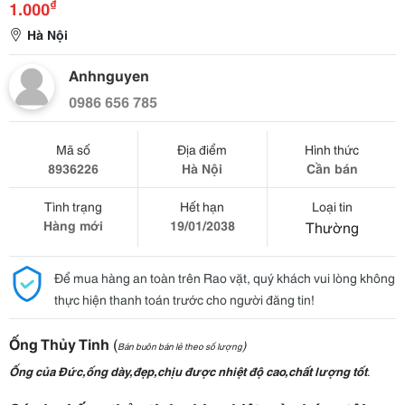
₫
1.000
Hà Nội
Anhnguyen
0986 656 785
Mã số
Địa điểm
Hình thức
8936226
Hà Nội
Cần bán
Tình trạng
Hết hạn
Loại tin
Hàng mới
19/01/2038
Thường
Để mua hàng an toàn trên Rao vặt, quý khách vui lòng không
thực hiện thanh toán trước cho người đăng tin!
Ống Thủy Tinh
(
)
Bán buôn bán lẻ theo số lượng
Ống của Đức,ống dày,đẹp,chịu được nhiệt độ cao,chất lượng tốt
.