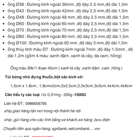
ống Ø36 : Đường kính ngoài 36mm ,độ dày 2,5 mm,độ dài 1,5m
ống Ø42 : Đường kính ngoài 42mm ,độ dày 2,5 mm,độ dài 1,5m
ống Ø48 : Đường kính ngoài 48 mm ,độ dày 2,5 mm,độ dài 1,5m
ống Ø60 : Đường kính ngoài 60 mm ,độ dày 2,5 mm,độ dài 1,5m
ống Ø70 : Đường kính ngoài 70 mm ,độ dày 2,5 mm,độ dài 1,5m
ống Ø80 : Đường kính ngoài 80 mm ,độ dày 2,5 mm,độ dài 1,5m
ống Ø100 : Đường kính ngoài 60 mm ,độ dày 3 mm,độ dài 1,5m
ống thủy tinh màu Ø7 : Đường kính ngoài 7mm ,độ dày 1,5mm , độ
dài 1,2m (gồm 4 màu: xanh đậm, xanh lá cây, da cam, hồng)
Ống màu 30k/1 đoạn 40cm ( xanh lá cây ,xanh đậm ,cam ,hồng )
Túi bóng nhỏ đựng thuốc,bột các kích cỡ:
1,5cm x 1,8cm ; 1,8cmx2cm;2x2,5cm;2,5x3cm,3x3cm,4x4cm,4x6cm
Cân tiểu ly các loại :
từ 0,01mg - 200g
-1000G
Liên hệ ĐT; 0986656785
ship,giao hàng tận nơi trong nội thành hà nội
ship ,gửi hàng cho các tỉnh bằng xe khách,xe hàng ,bưu điện
Chuyển tiền qua ngân hàng; agribank,vetcombank,...vvv