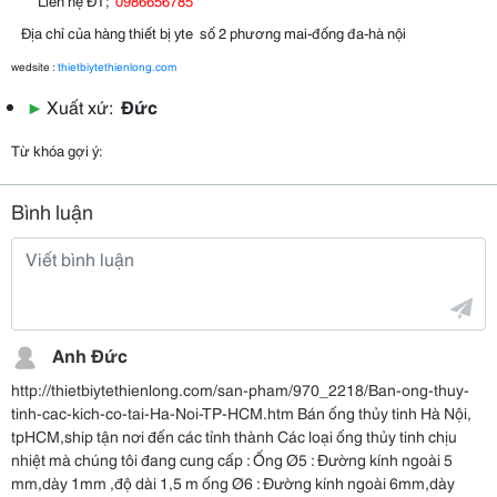
Liên hệ ĐT;
0986656785
Địa chỉ của hàng thiết bị yte số 2 phương mai-đống đa-hà nội
wedsite :
thietbiytethienlong.com
▶
Xuất xứ:
Đức
Từ khóa gợi ý:
Bình luận
Anh Đức
http://thietbiytethienlong.com/san-pham/970_2218/Ban-ong-thuy-
tinh-cac-kich-co-tai-Ha-Noi-TP-HCM.htm Bán ống thủy tinh Hà Nội,
tpHCM,ship tận nơi đến các tỉnh thành Các loại ống thủy tinh chịu
nhiệt mà chúng tôi đang cung cấp : Ống Ø5 : Đường kính ngoài 5
mm,dày 1mm ,độ dài 1,5 m ống Ø6 : Đường kính ngoài 6mm,dày