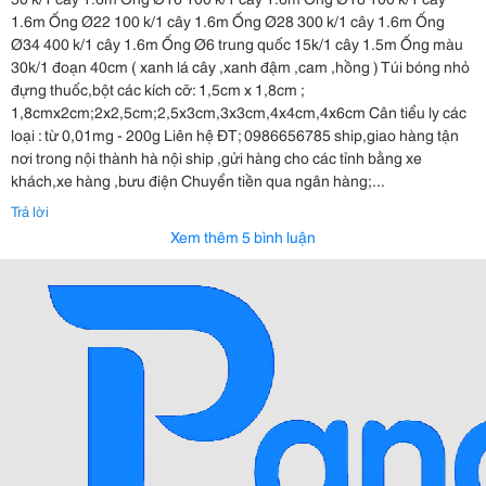
1.6m Ống Ø22 100 k/1 cây 1.6m Ống Ø28 300 k/1 cây 1.6m Ống
Ø34 400 k/1 cây 1.6m Ống Ø6 trung quốc 15k/1 cây 1.5m Ống màu
30k/1 đoạn 40cm ( xanh lá cây ,xanh đậm ,cam ,hồng ) Túi bóng nhỏ
đựng thuốc,bột các kích cỡ: 1,5cm x 1,8cm ;
1,8cmx2cm;2x2,5cm;2,5x3cm,3x3cm,4x4cm,4x6cm Cân tiểu ly các
loại : từ 0,01mg - 200g Liên hệ ĐT; 0986656785 ship,giao hàng tận
nơi trong nội thành hà nội ship ,gửi hàng cho các tỉnh bằng xe
khách,xe hàng ,bưu điện Chuyển tiền qua ngân hàng;...
Trả lời
Xem thêm 5 bình luận