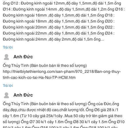
ống Ø12 : Đường kính ngoài 12mm,độ dày 1,5mm,độ dài 1,5m ống
Ø14 : Đường kính ngoài 14mm ,độ dày 1,5mm,độ dài 1,2m ống Ø16 :
Đường kính ngoài 16mm ,độ dày 1,5mm,độ dài 1,5m ống Ø18 :
Đường kính ngoài 18mm ,độ dày 1,5mm,độ dài 1,5m ống Ø20 :
Đường kính ngoài 20mm ,độ dày 1,5mm,độ dài 1,5m ống Ø22 :
Đường kính ngoài 22mm ,độ dày 1,8mm,độ dài 1,5m ống Ø24 :
Đường kính ngoài 24mm ,độ dày 2mm,độ dài 1,5m ống...
Trả lời
Anh Đức
Ống Thủy Tinh (Bán buôn bán lẻ theo số lượng)
http://thietbiytethienlong.com/san-pham/970_2218/Ban-ong-thuy-
tinh-cac-kich-co-tai-Ha-Noi-TP-HCM.htm
Trả lời
Anh Đức
Ống Thủy Tinh (Bán buôn bán lẻ theo số lượng) Ống của Đức,ống
dày,đẹp,chịu được nhiệt độ cao,chất lượng tốt. Ống Ø6 giá 28 k /1
cây 1.6m (Từ 10 cây giá 25k/1cây .Mua 50 cây trở lên giảm giá theo
số lượng) Ống Ø7 30 k/1 cây 1.6m Ống Ø8 30 k/1 cây 1.5m Ống Ø10
50 k/1 cây 1.6m Ống Ø16 100 k/1 cây 1.6m Ống Ø18 100 k/1 cây