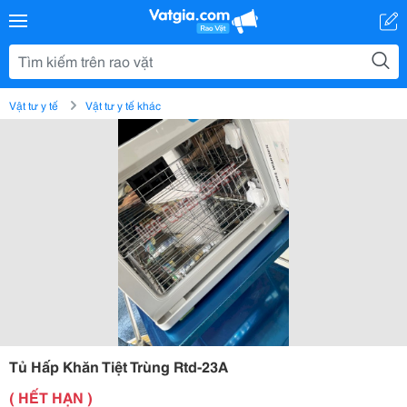
Vật tư y tế
Vật tư y tế khác
Tủ Hấp Khăn Tiệt Trùng Rtd-23A
( HẾT HẠN )