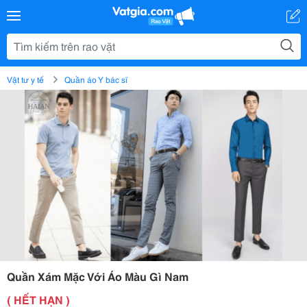
Vật tư y tế
Quần áo Y bác sĩ
Quần Xám Mặc Với Áo Màu Gì Nam
( HẾT HẠN )