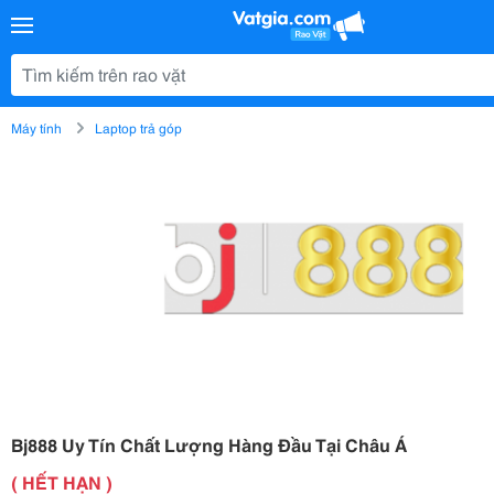
Máy tính
Laptop trả góp
Bj888 Uy Tín Chất Lượng Hàng Đầu Tại Châu Á
( HẾT HẠN )