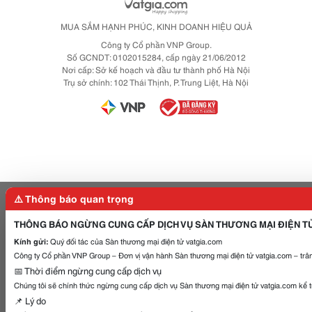
MUA SẮM HẠNH PHÚC, KINH DOANH HIỆU QUẢ
Công ty Cổ phần VNP Group.
Số GCNDT: 0102015284, cấp ngày 21/06/2012
Nơi cấp: Sở kế hoạch và đầu tư thành phố Hà Nội
Trụ sở chính: 102 Thái Thịnh, P. Trung Liệt, Hà Nội
⚠️ Thông báo quan trọng
THÔNG BÁO NGỪNG CUNG CẤP DỊCH VỤ SÀN THƯƠNG MẠI ĐIỆN T
Kính gửi:
Quý đối tác của Sàn thương mại điện tử vatgia.com
Công ty Cổ phần VNP Group – Đơn vị vận hành Sàn thương mại điện tử vatgia.com – trân
📅 Thời điểm ngừng cung cấp dịch vụ
Chúng tôi sẽ chính thức ngừng cung cấp dịch vụ Sàn thương mại điện tử vatgia.com kể 
📌 Lý do