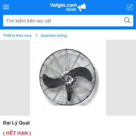
Thiết bị theo mùa
Quạt treo tường
Đại Lý Quạt
( HẾT HẠN )