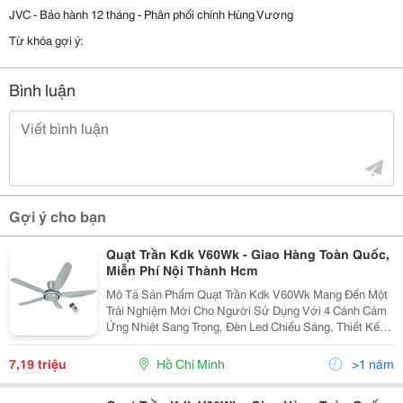
JVC - Bảo hành 12 tháng - Phân phối chính Hùng Vương
Từ khóa gợi ý:
Bình luận
Gợi ý cho bạn
Quạt Trần Kdk V60Wk - Giao Hàng Toàn Quốc,
Miễn Phí Nội Thành Hcm
Mô Tả Sản Phẩm Quạt Trần Kdk V60Wk Mang Đến Một
Trải Nghiệm Mới Cho Người Sử Dụng Với 4 Cánh Cảm
Ứng Nhiệt Sang Trọng, Đèn Led Chiếu Sáng, Thiết Kế
Cánh Quạt 3D&Hellip; Đây Là Sẽ Là Một Món Quà Đầy Ý
Nghĩa Dành Cho Bạn Và Gia Đình. Tính Năng N
7,19 triệu
Hồ Chí Minh
>1 năm