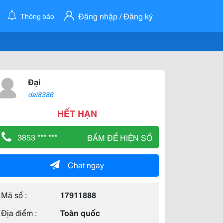
Đăng nhập / Đăng ký
Thông báo
Đại
dai8386
HẾT HẠN
3853 *** ***
BẤM ĐỂ HIỆN SỐ
Chat ngay
Mã số :
17911888
Địa điểm :
Toàn quốc