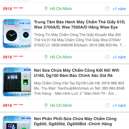
Công Nghệ Mới Nhất 2015 Tên Sản Phẩm: Ronald Jack
Rj550
0916 *** ***
Hồ Chí Minh
>1 năm
Trung Tâm Bảo Hành Máy Chấm Thẻ Giấy 61D,
Wse 2700A/D, Wse 7500A/D Hãng Wise Eye
Thông Tin Máy Chấm Công Thẻ Giấy Khuyến Mại 300
Thẻ Và 01 Kệ Máy Chấm Công Thẻ Giấy Wse-2700A/
2700D Lh: 0839.848348 &Ndash; 0916.986.803 Ms. Thu
Yahoo: Kdminhnhan11 Đặc Điểm Kỹ Thuật - Máy In Kim,
Đầu In
0916 *** ***
Hồ Chí Minh
>1 năm
Nơi Sửa Chửa Máy Chấm Công Kết Nối Wifi
U160, Dg100 Đảm Bảo Chính Xác Giá Rẻ
Máy Chấm Công Vân Tay Dg100 Liên Hệ: 0916.986.803
Ms. Thu Mail: Tranthu@Minhnhan.vn Tell: 083.984.8348
Tính Năng: - Màn Hình Lcd: 3 '' Màn Hình Tft - Âm
Thanh: Giọng Nói Tiếng Việt - Ngôn Ngữ Hiển Thị: Tiếng
Việt
0916 *** ***
Hồ Chí Minh
>1 năm
Nơi Phân Phối-Sửa Chửa Máy Chấm Công
Dg600, Dg600Id, Dg600Bid -Chính Hãng