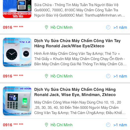
Sửa Chữa - Thông Tin Máy Tuần Tra Người Bảo Vệ
Gs6000C, 7000C, 8100C Máy Chấm Công Tuần Tra
Người Bảo Vệ Gs6000C Mail: Tranthu@Minhnhan.vn
Tell: 083.984.8348- 0916986803 Đặc Điểm Kỹ Thuật -
Máy Chấm Công - Kiểm Soát
0916 *** ***
Hồ Chí Minh
>1 năm
Dịch Vụ Sửa Chửa Máy Chấm Công Vân Tay
Hãng Ronald Jack/Wise Eye/Zkteco
Hình Ảnh Máy Chấm Công Vân Tay &Amp; Thẻ Từ +
Thẻ Giấy + Khuôn Mặt Máy Chấm Công Chạy Ổn Định -
Bền Máy Chấm Công Giá Rẻ Thông Tin Máy Chấm Công
Thẻ Cảm Ứng Máy Chấm Công Khuôn Mặt Máy Chấm
Công Vâ
0916 *** ***
Hồ Chí Minh
>1 năm
Dịch Vụ Sửa Chửa Máy Chấm Công Hãng
Ronald Jack, Wise Eye, Mindman, Zkteco
Máy Chấm Công Wse Hiện Nay Dùng Cho 10, 15 , 20
,25, 30, 35, 40, 50 Đến Trên 5000 Người Máy Chấm
Công Vân Tay &Amp; Thẻ Cảm Ứng&Amp; Điều Khiển
Cửa Wse 810A Mail: Tranthu@Minhnhan.vn Ms. Trần
Thu
0916 *** ***
Hồ Chí Minh
>1 năm