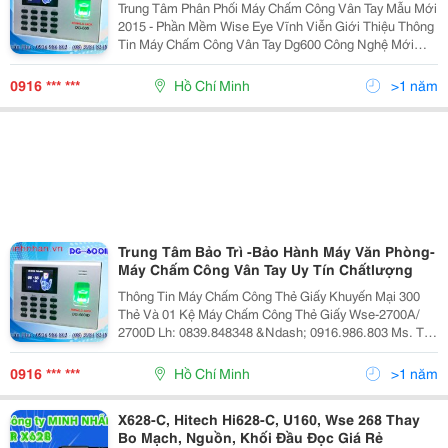
Trung Tâm Phân Phối Máy Chấm Công Vân Tay Mẫu Mới
2015 - Phần Mềm Wise Eye Vĩnh Viễn Giới Thiệu Thông
Tin Máy Chấm Công Vân Tay Dg600 Công Nghệ Mới
Nhất 2015 Tên Sản Phẩm: Ronald Jack Dg-600 Màn
Hình
0916 *** ***
Hồ Chí Minh
>1 năm
Trung Tâm Bảo Trì -Bảo Hành Máy Văn Phòng-
Máy Chấm Công Vân Tay Uy Tín Chấtlượng
Thông Tin Máy Chấm Công Thẻ Giấy Khuyến Mại 300
Thẻ Và 01 Kệ Máy Chấm Công Thẻ Giấy Wse-2700A/
2700D Lh: 0839.848348 &Ndash; 0916.986.803 Ms. Thu
Yahoo: Kdminhnhan11 Đặc Điểm Kỹ Thuật - Máy In Kim,
Đầu In
0916 *** ***
Hồ Chí Minh
>1 năm
X628-C, Hitech Hi628-C, U160, Wse 268 Thay
Bo Mạch, Nguồn, Khối Đầu Đọc Giá Rẻ